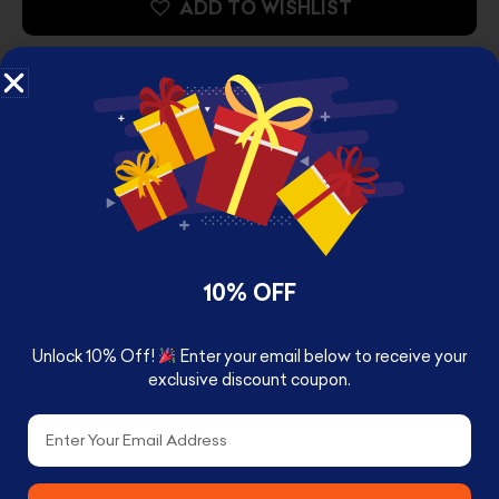
ADD TO WISHLIST
DESCRIPTION
REVIEWS (0)
10% OFF
Wicked Singing Glinda Fashion Doll, Posable
Unlock 10% Off!
Enter your email below to receive your
Description
exclusive discount coupon.
Email
Introducing the Wicked Singing Glinda Fashion
Doll, a delightful homage to the beloved
character from Universal Pictures’ Wicked. This