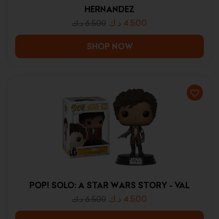
HERNANDEZ
د.ك
4.500
د.ك
6.500
SHOP NOW
POP! SOLO: A STAR WARS STORY - VAL
د.ك
4.500
د.ك
6.500