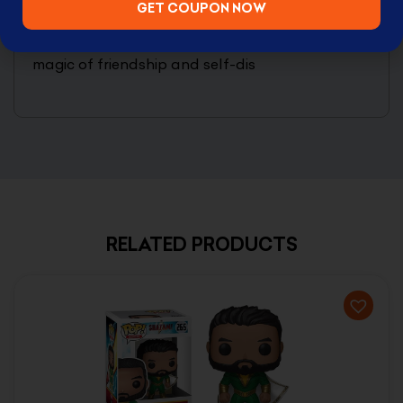
GET COUPON NOW
enchanting doll allows fans to relive Glinda’s
most memorable moments and celebrate the
magic of friendship and self-dis
RELATED PRODUCTS