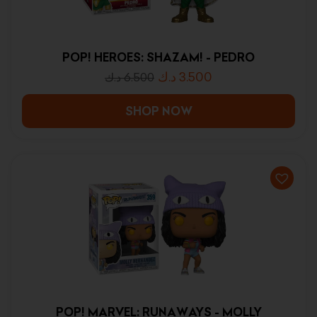
POP! HEROES: SHAZAM! - PEDRO
د.ك
3.500
د.ك
6.500
SHOP NOW
POP! MARVEL: RUNAWAYS - MOLLY