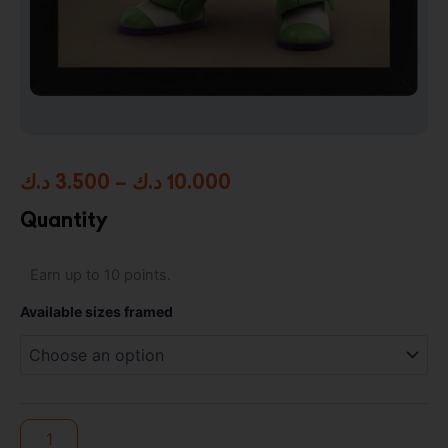
Price
د.ك
3.500
–
د.ك
10.000
range:
Quantity
3.500 د.ك
Toy
Earn up to 10 points.
through
Story
4
10.000 د.ك
Available sizes framed
Buzz
High
Resolution
Framed
Photo
Print
quantity