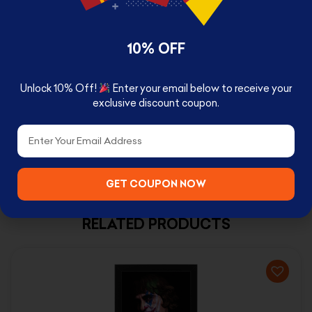
Available with two size
10% OFF
24 x 33 cm Small
Unlock 10% Off!
Enter your email below to receive your
33 x 43 cm Large
exclusive discount coupon.
Email
GET COUPON NOW
RELATED PRODUCTS