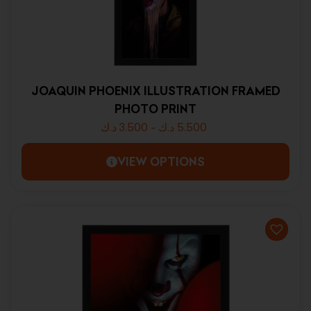
JOAQUIN PHOENIX ILLUSTRATION FRAMED
PHOTO PRINT
د.ك
3.500
-
د.ك
5.500
VIEW OPTIONS