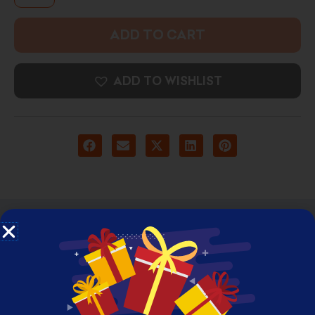
ADD TO CART
ADD TO WISHLIST
DESCRIPTION
ADDITIONAL INFORMATION
REVIEWS (0)
High Resolution Framed Photo Print