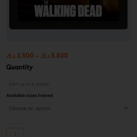
Price
د.ك
3.500
–
د.ك
5.500
range:
Quantity
3.500 د.ك
The
Earn up to 6 points.
through
Walking
Dead
5.500 د.ك
Available sizes framed
Framed
Photo
Art
Print
quantity