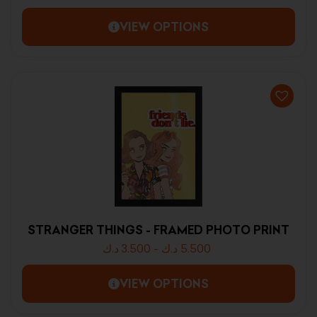
VIEW OPTIONS
STRANGER THINGS - FRAMED PHOTO PRINT
د.ك
3.500
-
د.ك
5.500
VIEW OPTIONS