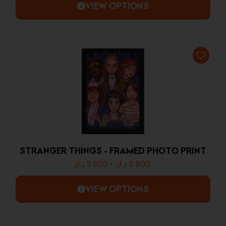
VIEW OPTIONS
STRANGER THINGS - FRAMED PHOTO PRINT
د.ك
3.500
-
د.ك
5.500
VIEW OPTIONS