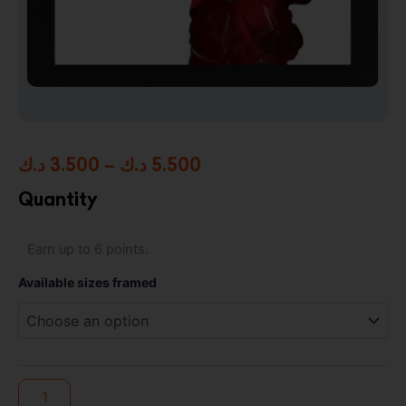
Price
د.ك
3.500
–
د.ك
5.500
range:
Quantity
3.500 د.ك
The
Earn up to 6 points.
through
Walking
Dead
5.500 د.ك
Available sizes framed
Framed
Photo
Art
Print
quantity