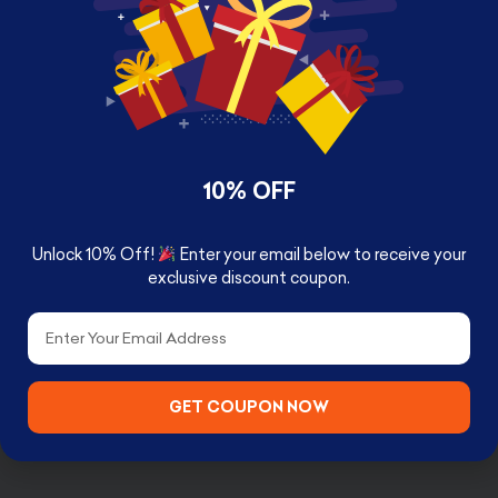
Framed Photo Print
Available with two size
24 x 33 cm Small
10% OFF
33 x 43 cm Large
Unlock 10% Off!
Enter your email below to receive your
exclusive discount coupon.
Ex-black ops commando John’s daughter
Email
Jenny is kidnapped by a band of revenge-
seeking thugs. With only a few hours to find and
rescue his girl, he sets out on an explosive
GET COUPON NOW
mission.