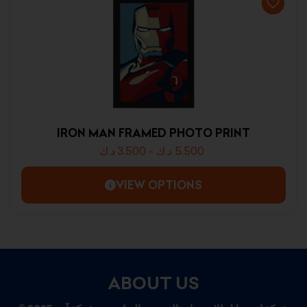
IRON MAN FRAMED PHOTO PRINT
د.ك
3.500
-
د.ك
5.500
VIEW OPTIONS
ABOUT US