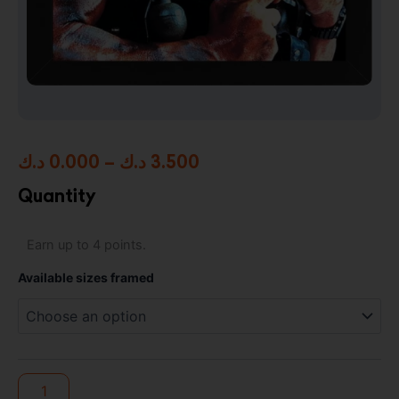
Price
د.ك
0.000
–
د.ك
3.500
range:
Quantity
0.000 د.ك
Commando
Earn up to 4 points.
through
High
Resolution
3.500 د.ك
Available sizes framed
Framed
Photo
Print
quantity