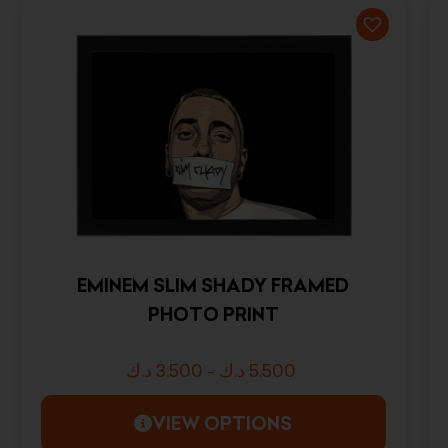
EMINEM SLIM SHADY FRAMED
PHOTO PRINT
د.ك
3.500
-
د.ك
5.500
VIEW OPTIONS