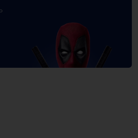
o
Price