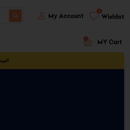
0
My Account
Wishlist
0
CART
التوص