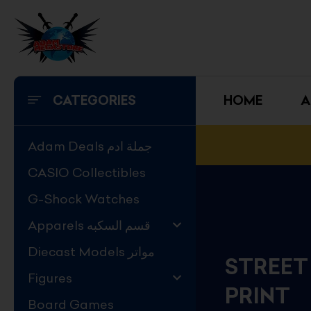
Skip
to
content
CATEGORIES
HOME
A
Adam Deals جملة ادم
CASIO Collectibles
G-Shock Watches
Apparels قسم السكبه
Diecast Models مواتر
STREET
Figures
PRINT
Board Games