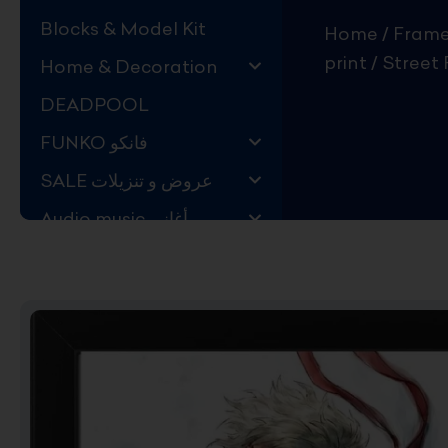
Blocks & Model Kit
Home
/
print
/ Street
Home & Decoration
DEADPOOL
FUNKO فانكو
SALE عروض و تنزيلات
Audio music أغاني
Kids Store قسم اليهال
Hard to Find !
Mystery DEALS
Movies on BLU-RAY,
DVD
The Adam Projects