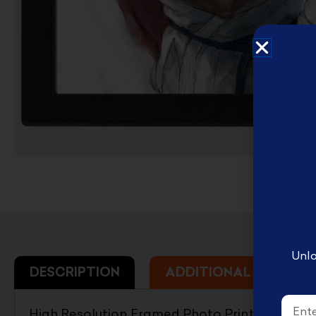
English Disney books
كتب ديزني الانجليزيه
Book Accessories ملحقات
الكتب
Coloring books تلوين
Disney books كتب ديزني
Unlo
DESCRIPTION
ADDITIONAL INFORMA
Email
High Resolution Framed Photo Print