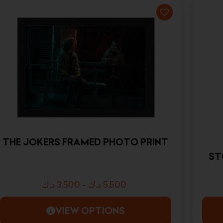
THE JOKERS FRAMED PHOTO PRINT
ST
د.ك
3.500
-
د.ك
5.500
VIEW OPTIONS