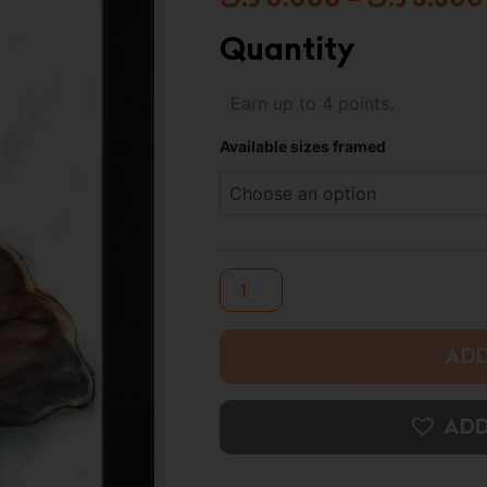
Quantity
Street
Earn up to 4 points.
Fighter
-
Available sizes framed
Framed
Photo
Print
quantity
ADD
ADD