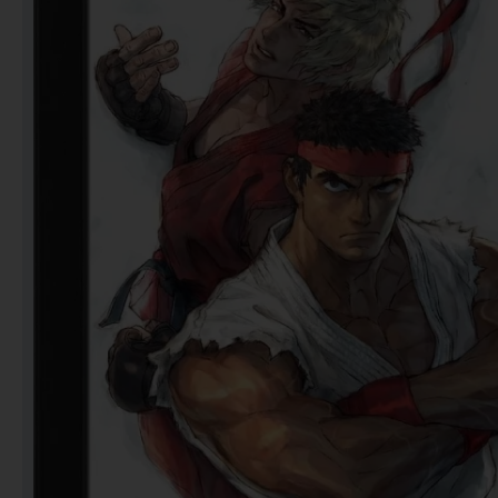
Notebooks
Puzzles
Video Games فيديو
قيمز
علي بحر ـ فرقة الإخوة
البحرينية
عروض خاصه 750 فلس
BACK TO SCHOOL العودة
الى المدارس
1 KD Stickers ستيكرات
Decoration ديكور
Framed Photo Prints
لوحات مبروزه
لوحات فوركس