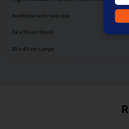
Available with two size
24 x 33 cm Small
33 x 43 cm Large
R