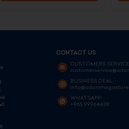
CONTACT US
CUSTOMERS SERVIC
customerservice@ad
BUSINESS DEAL
ا
info@adammegastore
الكويتيين الطموحين الساعين إلى التميز في عالم التجارة الحديثة.
نقد
WHATSAPP
+965 99964438
ال
ال