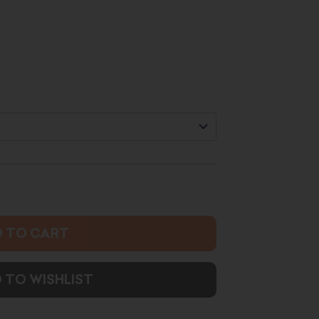
range:
0.000 د.ك
through
3.500 د.ك
 TO CART
 TO WISHLIST