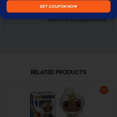
exchange.
GET COUPON NOW
Perfect for collectors or personal use who don’t
mind minor box imperfections.
RELATED PRODUCTS