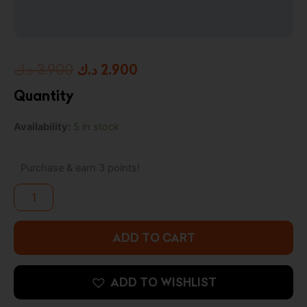
Original
Current
د.ك
3.900
د.ك
2.900
price
price
Quantity
was:
is:
Pop!
Availability:
5 in stock
2.900 د.ك.
3.900 د.ك.
Young
Bob
Belcher
Purchase & earn 3 points!
quantity
ADD TO CART
ADD TO WISHLIST