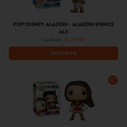
POP! DISNEY: ALADDIN - ALADDIN (PRINCE
ALI)
د.ك
3.900
د.ك
8.500
SHOP NOW