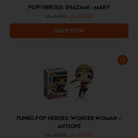
POP! HEROES: SHAZAM! - MARY
د.ك
3.900
د.ك
6.500
SHOP NOW
FUNKO POP HEROES: WONDER WOMAN –
ANTIOPE
د.ك
4.900
د.ك
6.500