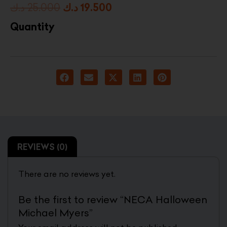
Original
Current
د.ك
25.000
د.ك
19.500
price
price
Quantity
was:
is:
19.500 د.ك.
25.000 د.ك.
REVIEWS (0)
There are no reviews yet.
Be the first to review “NECA Halloween
Michael Myers”