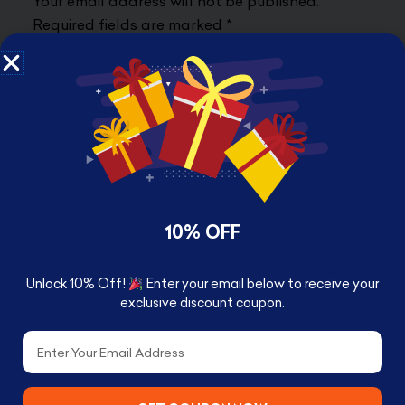
Your email address will not be published.
Required fields are marked
*
Your rating
Your review
*
Name
*
10% OFF
Unlock 10% Off!
Enter your email below to receive your
Email
*
exclusive discount coupon.
Email
Save my name, email, and website in this browser for
the next time I comment.