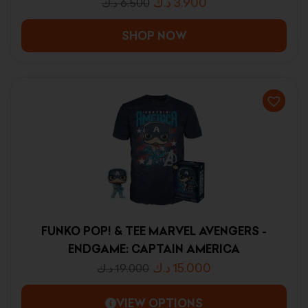
د.ك
3.900
د.ك
6.500
SHOP NOW
FUNKO POP! & TEE MARVEL AVENGERS -
ENDGAME: CAPTAIN AMERICA
د.ك
15.000
د.ك
19.000
VIEW OPTIONS