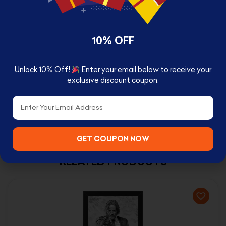
Available with two size
10% OFF
24 x 33 cm Small
Unlock 10% Off!
Enter your email below to receive your
33 x 43 cm Large
exclusive discount coupon.
Email
GET COUPON NOW
RELATED PRODUCTS