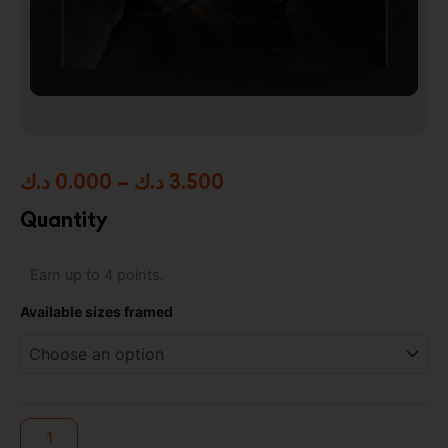
Price
د.ك
0.000
–
د.ك
3.500
range:
Quantity
0.000 د.ك
Mortal
Earn up to 4 points.
through
Kombat
-
3.500 د.ك
Available sizes framed
Framed
Photo
Print
quantity