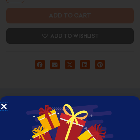
ADD TO CART
ADD TO WISHLIST
DESCRIPTION
ADDITIONAL INFORMATION
REVIEWS (0)
High Resolution Framed Photo Print