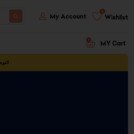
0
My Account
Wishlist
0
CART
التوص