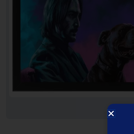
Notebooks
Puzzles
Video Games فيديو
قيمز
علي بحر ـ فرقة الإخوة
البحرينية
عروض خاصه 750 فلس
BACK TO SCHOOL العودة
الى المدارس
1 KD Stickers ستيكرات
Decoration ديكور
Framed Photo Prints
لوحات مبروزه
لوحات فوركس