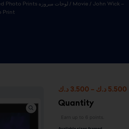
Framed Photo Prints لوحات مبروزه
/
Movie
/ John Wick –
 Print
د.ك
3.500
–
د.ك
5.500
Quantity
3
John
Earn up to 6 points.
Wick
–
Available sizes framed