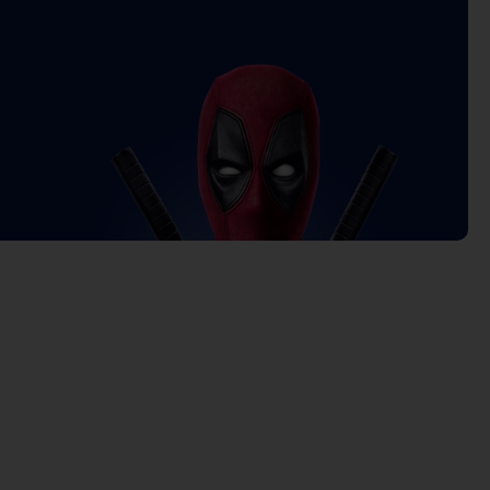
Price
range:
.500 د.ك
through