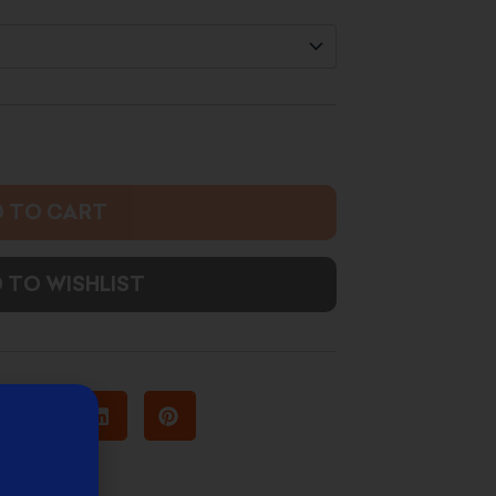
5.500 د.ك
 TO CART
 TO WISHLIST