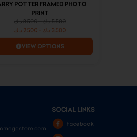
ARRY POTTER FRAMED PHOTO
PRINT
د.ك
3.500
-
د.ك
5.500
د.ك
2.500
-
د.ك
3.500
VIEW OPTIONS
SOCIAL LINKS
E
Facebook
ammegastore.com