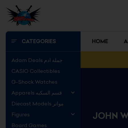
Skip
to
content
CATEGORIES
HOME
A
Adam Deals جملة ادم
CASIO Collectibles
G-Shock Watches
Apparels قسم السكبه
Diecast Models مواتر
JOHN W
Figures
Board Games