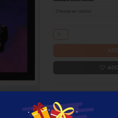
Framed
Photo
Print
quantity
ADD
ADD