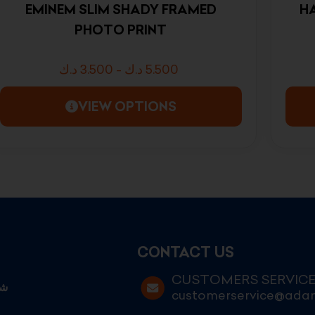
EMINEM SLIM SHADY FRAMED
H
PHOTO PRINT
د.ك
3.500
-
د.ك
5.500
VIEW OPTIONS
CONTACT US
CUSTOMERS SERVIC
customerservice@ad