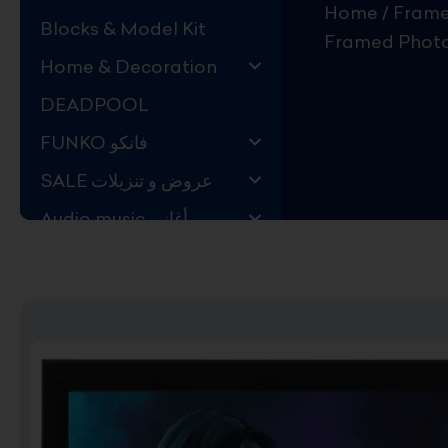
Home
/
Blocks & Model Kit
Framed Photo
Home & Decoration
DEADPOOL
FUNKO فانكو
SALE عروض و تنزيلات
Audio music أغاني
Kids Store قسم اليهال
Hard to Find !
Mystery DEALS
Movies on BLU-RAY,
DVD
The Adam Projects