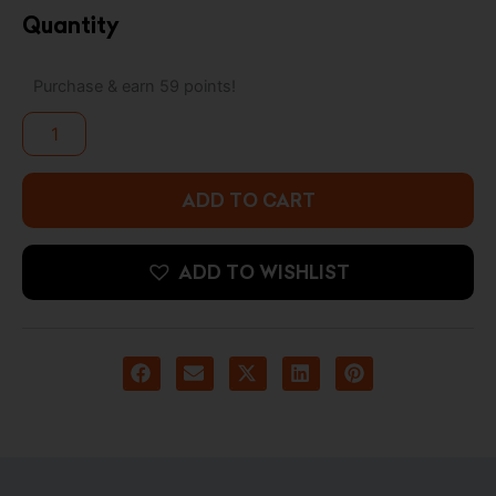
price
price
Quantity
was:
is:
G-
Purchase & earn 59 points!
59.000 د.ك.
65.000 د.ك.
shock
DIGITAL
5600
SERIES
DW-
ADD TO CART
5600UHR-
1
quantity
ADD TO WISHLIST