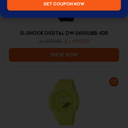
GET COUPON NOW
G-SHOCK DIGITAL DW-5600UBB-1DR
د.ك
49.000
د.ك
55.000
SHOP NOW