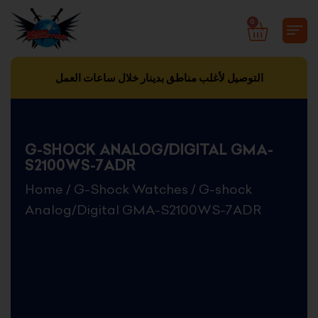
Skip
0
CART
to
content
التوصيل لأغلب مناطق بدينار خلال ساعات العمل
G-SHOCK ANALOG/DIGITAL GMA-
S2100WS-7ADR
Home
/
G-Shock Watches
/ G-shock
Analog/Digital GMA-S2100WS-7ADR