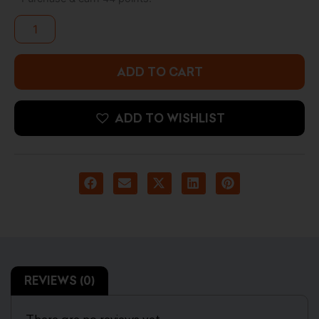
44.000 د.ك.
47.000 د.ك.
shock
Analog/Digital
GMA-
S2100WS-
7ADR
ADD TO CART
quantity
ADD TO WISHLIST
REVIEWS (0)