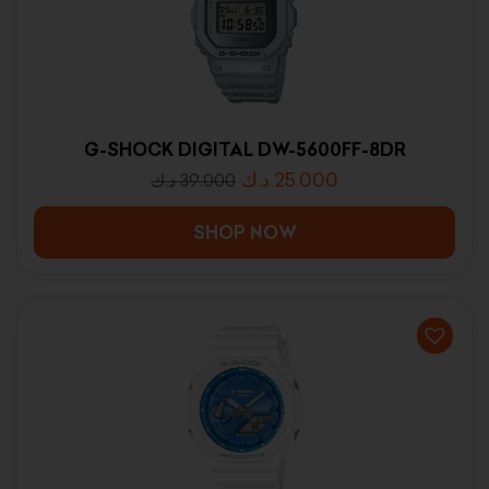
G-SHOCK DIGITAL DW-5600FF-8DR
د.ك
25.000
د.ك
39.000
SHOP NOW