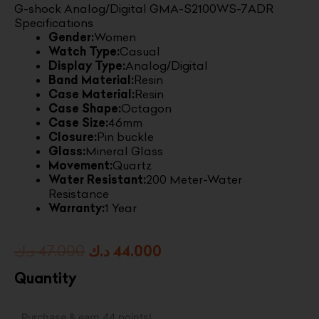
G-shock Analog/Digital GMA-S2100WS-7ADR
Specifications
Gender:
Women
Watch Type:
Casual
Display Type:
Analog/Digital
Band Material:
Resin
Case Material:
Resin
Case Shape:
Octagon
Case Size:
46mm
Closure:
Pin buckle
Glass:
Mineral Glass
Movement:
Quartz
Water Resistant:
200 Meter-Water
Resistance
Warranty:
1 Year
Original
Current
د.ك
47.000
د.ك
44.000
price
price
Quantity
was:
is:
G-
Purchase & earn 44 points!