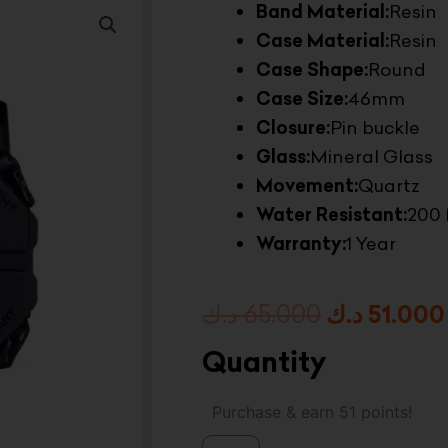
Band Material:
Resin
Case Material:
Resin
Case Shape:
Round
Case Size:
46mm
Closure:
Pin buckle
Glass:
Mineral Glass
Movement:
Quartz
Water Resistant:
200 
Warranty:
1 Year
Original
د.ك
65.000
د.ك
51.000
price
Quantity
was:
G-
Purchase & earn 51 points!
shock
Analog/Digital