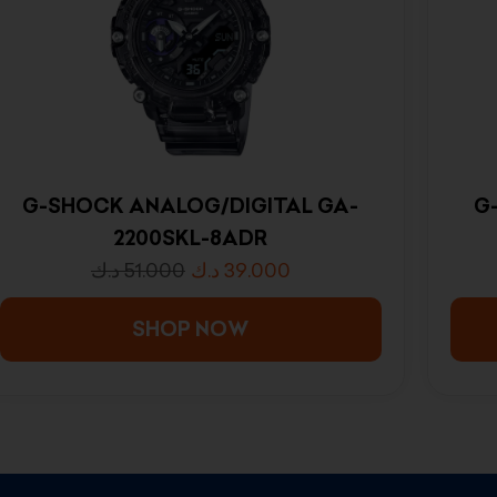
G-SHOCK ANALOG/DIGITAL GA-
G
2200SKL-8ADR
د.ك
51.000
د.ك
39.000
SHOP NOW