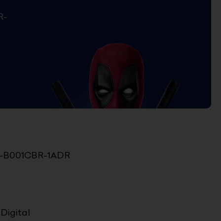
R-
A-B001CBR-1ADR
Digital