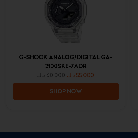
G-SHOCK ANALOG/DIGITAL GA-
2100SKE-7ADR
د.ك
60.000
د.ك
55.000
SHOP NOW