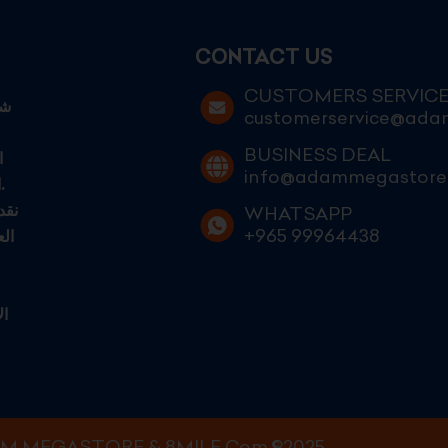
CONTACT US
CUSTOMERS SERVIC
customerservice@ad
BUSINESS DEAL
ا
info@adammegastore
الكويتيين الطموحين الساعين إلى التميز في عالم التجارة الحديثة.
نقد
WHATSAPP
+965 99964438
ال
ال
M MEGASTORE & 8MILE Com.©2025