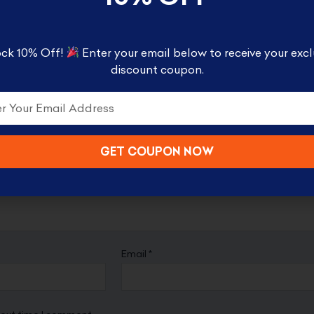
ck 10% Off!
Enter your email below to receive your excl
discount coupon.
g/Digital GA-B001CBR-1ADR”
ired fields are marked
*
GET COUPON NOW
Email
*