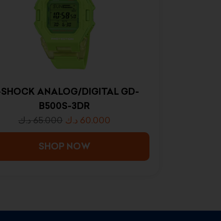
-SHOCK ANALOG/DIGITAL GD-
B500S-3DR
د.ك
65.000
د.ك
60.000
SHOP NOW