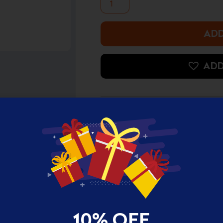
GA-
B001CBR-
1ADR
ADD
quantity
ADD
10% OFF