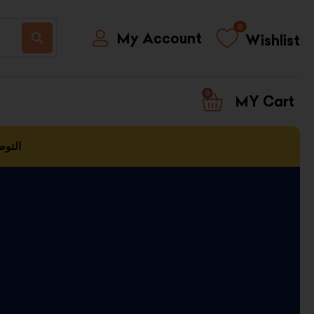
0
My Account
Wishlist
0
CART
التوص