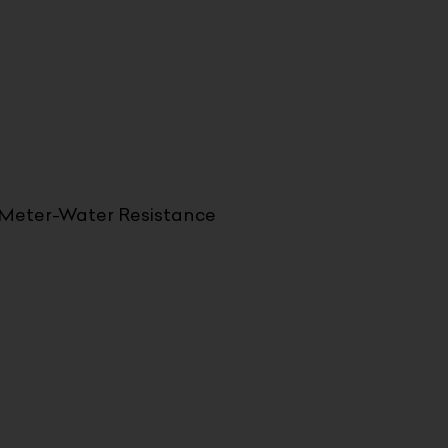
Meter-Water Resistance
Current
price
is:
51.000 د.ك.
65.000 د.ك.