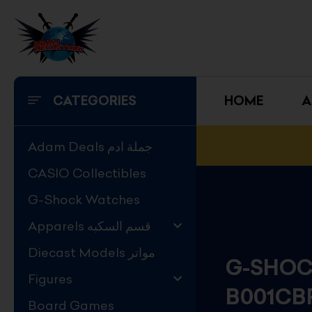
Skip
to
content
CATEGORIES
HOME
A
Adam Deals جملة ادم
CASIO Collectibles
G-Shock Watches
Apparels قسم السكبه
Diecast Models مواتر
G-SHOC
Figures
B001CB
Board Games