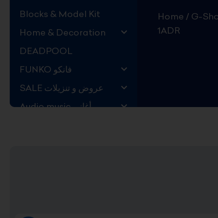
Blocks & Model Kit
Home
/
G-Sho
1ADR
Home & Decoration
DEADPOOL
FUNKO فانكو
SALE عروض و تنزيلات
Audio music أغاني
Kids Store قسم اليهال
Hard to Find !
Mystery DEALS
Movies on BLU-RAY,
DVD
The Adam Projects