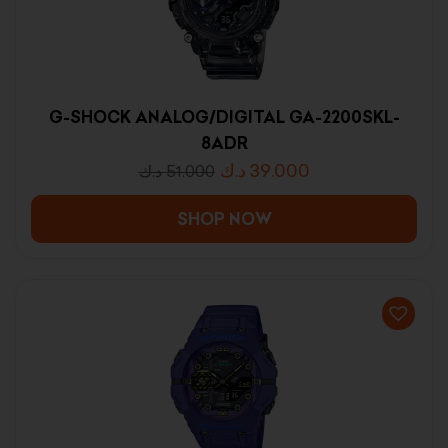
G-SHOCK ANALOG/DIGITAL GA-2200SKL-
8ADR
د.ك
39.000
د.ك
51.000
SHOP NOW