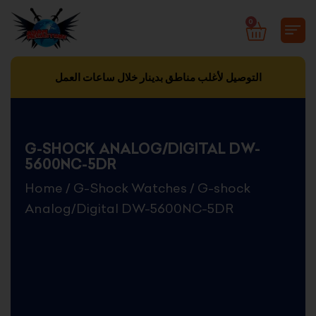
Skip
0
CART
to
content
التوصيل لأغلب مناطق بدينار خلال ساعات العمل
G-SHOCK ANALOG/DIGITAL DW-
5600NC-5DR
Home
/
G-Shock Watches
/ G-shock
Analog/Digital DW-5600NC-5DR