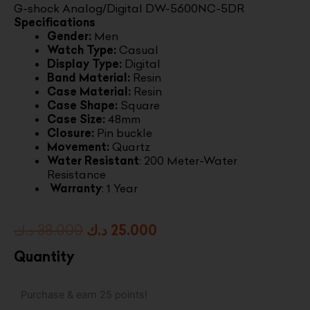
G-shock Analog/Digital DW-5600NC-5DR
Specifications
Gender:
Men
Watch Type:
Casual
Display Type:
Digital
Band Material:
Resin
Case Material:
Resin
Case Shape:
Square
Case Size:
48mm
Closure:
Pin buckle
Movement:
Quartz
Water Resistant
: 200 Meter-Water
Resistance
Warranty
: 1 Year
Original
Current
د.ك
38.000
د.ك
25.000
price
price
Quantity
was:
is:
G-
Purchase & earn 25 points!
25.000 د.ك.
38.000 د.ك.
shock