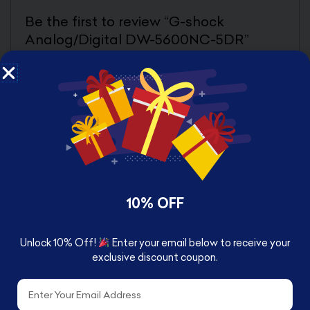
Be the first to review “G-shock
Analog/Digital DW-5600NC-5DR”
Your email address will not be published.
Required fields are marked
*
Your rating
Your review
*
10% OFF
Name
*
Unlock 10% Off!
Enter your email below to receive your
exclusive discount coupon.
Email
*
Email