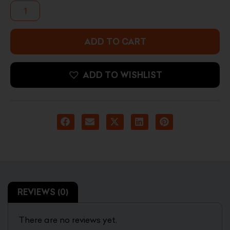
Analog/Digital
DW-
5600NC-
5DR
ADD TO CART
quantity
ADD TO WISHLIST
REVIEWS (0)
There are no reviews yet.