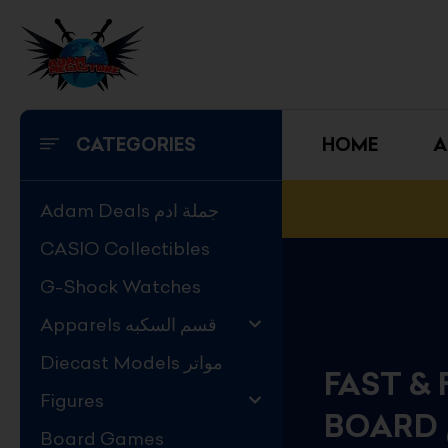
Skip
to
content
CATEGORIES
HOME
A
Adam Deals جملة ادم
CASIO Collectibles
G-Shock Watches
Apparels قسم السكبه
Diecast Models مواتر
FAST &
Figures
Board Games