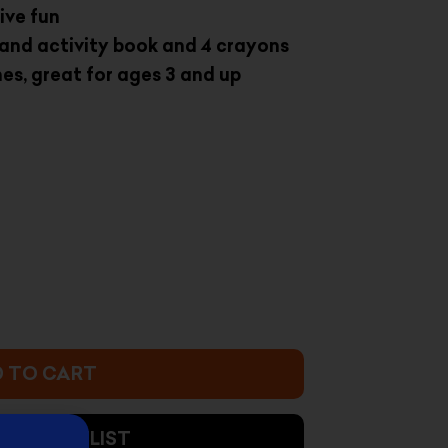
ive fun
 and activity book and 4 crayons
hes, great for ages 3 and up
rrent
ice
1.000 د.ك.
 TO CART
 TO WISHLIST