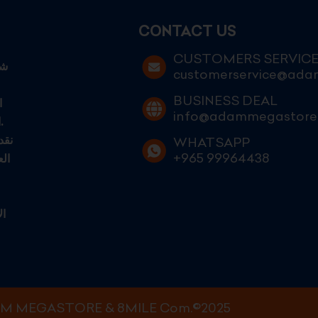
CONTACT US
CUSTOMERS SERVIC
customerservice@ad
BUSINESS DEAL
ا
info@adammegastore
الكويتيين الطموحين الساعين إلى التميز في عالم التجارة الحديثة.
نقد
WHATSAPP
+965 99964438
ال
ال
M MEGASTORE & 8MILE Com.©2025