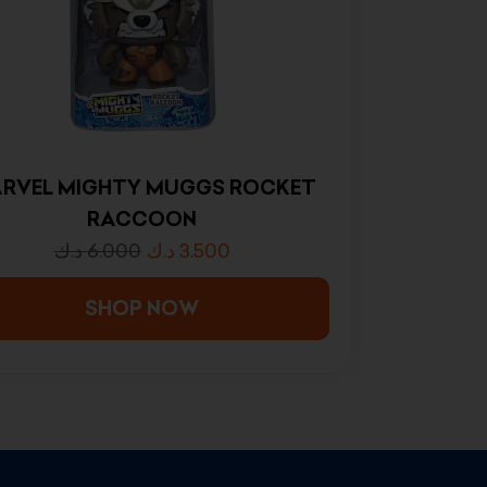
RVEL MIGHTY MUGGS ROCKET
RACCOON
د.ك
6.000
د.ك
3.500
SHOP NOW