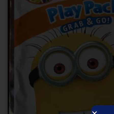
Notebooks
Puzzles
Video Games فيديو
قيمز
علي بحر ـ فرقة الإخوة
البحرينية
عروض خاصه 750 فلس
BACK TO SCHOOL العودة
الى المدارس
1 KD Stickers ستيكرات
Decoration ديكور
Framed Photo Prints
لوحات مبروزه
لوحات فوركس