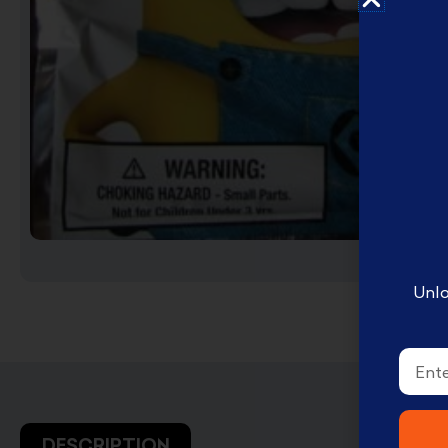
English Disney books
كتب ديزني الانجليزيه
Book Accessories ملحقات
الكتب
Coloring books تلوين
Disney books كتب ديزني
Unlo
Email
DESCRIPTION