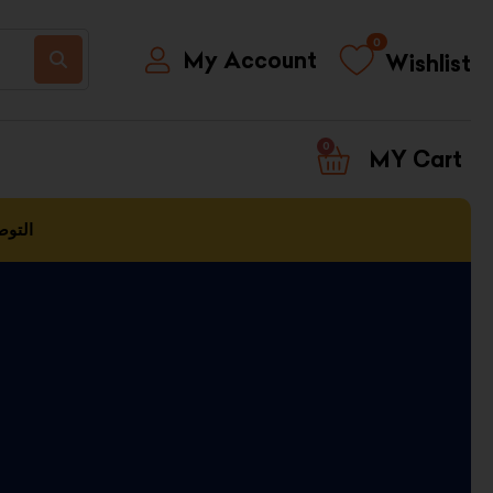
0
My Account
Wishlist
0
CART
التوص