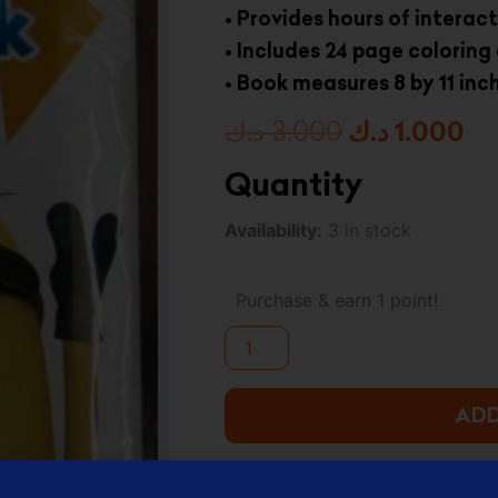
• Provides hours of interact
• Includes 24 page coloring
• Book measures 8 by 11 inc
Original
Cu
د.ك
3.000
د.ك
1.000
price
pr
Quantity
was:
is:
Despicable
Availability:
3 in stock
Me
3.000 د.ك.
2
Color
Purchase & earn 1 point!
&
Play:
Color
&
Sticker
ADD
Book
quantity
ADD