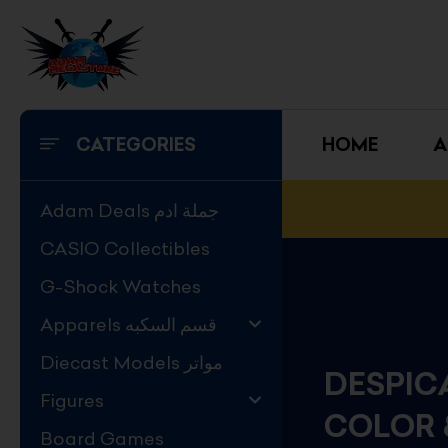
Skip
to
content
CATEGORIES
HOME
A
Adam Deals جملة ادم
CASIO Collectibles
G-Shock Watches
Apparels قسم السكبه
Diecast Models مواتر
DESPICA
Figures
COLOR 
Board Games