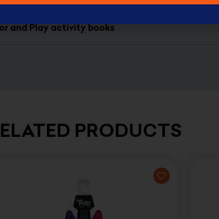
olor and Play activity books
ELATED PRODUCTS