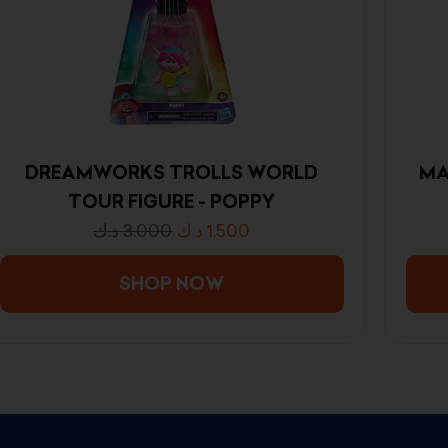
DREAMWORKS TROLLS WORLD
MA
TOUR FIGURE - POPPY
د.ك
3.000
د.ك
1.500
SHOP NOW