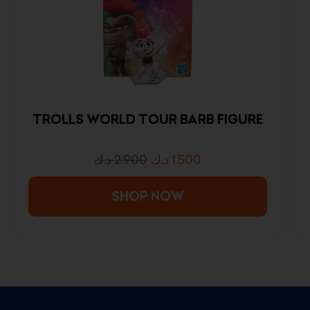
TROLLS WORLD TOUR BARB FIGURE
د.ك
2.900
د.ك
1.500
SHOP NOW