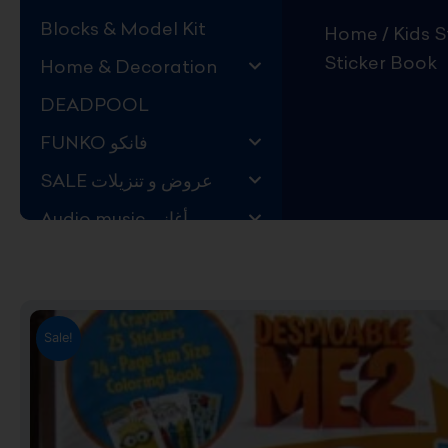
Blocks & Model Kit
Home
/
Sticker Book
Home & Decoration
DEADPOOL
FUNKO فانكو
SALE عروض و تنزيلات
Audio music أغاني
Kids Store قسم اليهال
Hard to Find !
Mystery DEALS
Sale!
Movies on BLU-RAY,
DVD
The Adam Projects