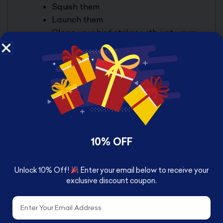
Squish them
Launch them
Clean your bird strikes with just warm
water
10% OFF
RELATED PRODUCTS
Unlock 10% Off!
Enter your email below to receive your
exclusive discount coupon.
Email