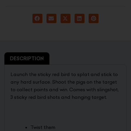
2.900 د.ك.
6.000 د.ك.
DESCRIPTION
Launch the sticky red bird to splat and stick to
any hard surface. Shoot the pigs on the target
to collect points and win. Comes with slingshot,
3 sticky red bird shots and hanging target.
Twist them