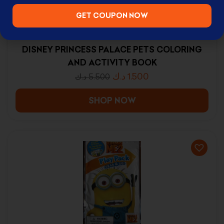
GET COUPON NOW
DISNEY PRINCESS PALACE PETS COLORING
AND ACTIVITY BOOK
د.ك
1.500
د.ك
5.500
SHOP NOW