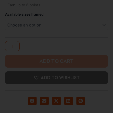
Death
Earn up to 6 points.
through
Note
-
5.500 د.ك
Available sizes framed
Framed
Photo
Print
quantity
ADD TO CART
ADD TO WISHLIST