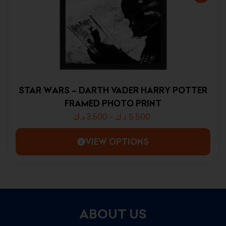
STAR WARS – DARTH VADER HARRY POTTER
FRAMED PHOTO PRINT
د.ك
3.500
-
د.ك
5.500
VIEW OPTIONS
ABOUT US