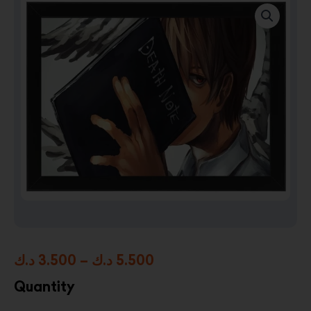
Price
د.ك
3.500
–
د.ك
5.500
range:
Quantity
3.500 د.ك