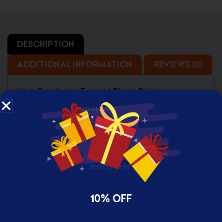
DESCRIPTION
ADDITIONAL INFORMATION
REVIEWS (0)
High Resolution Framed Photo Print
Available with two size
24 x 33 cm Small
33 x 43 cm Large
10% OFF