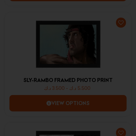
SLY-RAMBO FRAMED PHOTO PRINT
د.ك
3.500
-
د.ك
5.500
VIEW OPTIONS