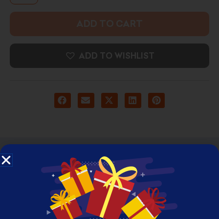
ADD TO CART
ADD TO WISHLIST
DESCRIPTION
ADDITIONAL INFORMATION
REVIEWS (0)
High Resolution Framed Photo Print