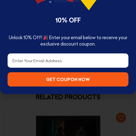
Available with two size
10% OFF
24 x 33 cm Small
Unlock 10% Off!
Enter your email below to receive your
33 x 43 cm Large
exclusive discount coupon.
Email
GET COUPON NOW
RELATED PRODUCTS