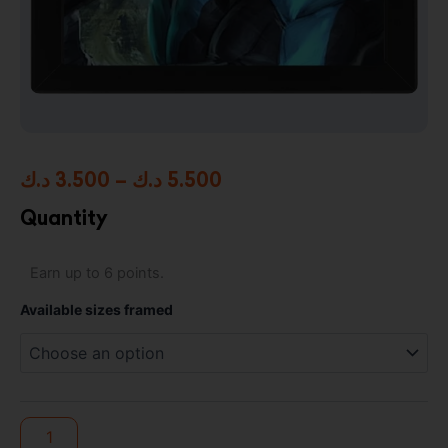
Price
د.ك
3.500
–
د.ك
5.500
range:
Quantity
3.500 د.ك
DC
Earn up to 6 points.
through
Comics
-
5.500 د.ك
Available sizes framed
Nightwing
Framed
Photo
Print
quantity