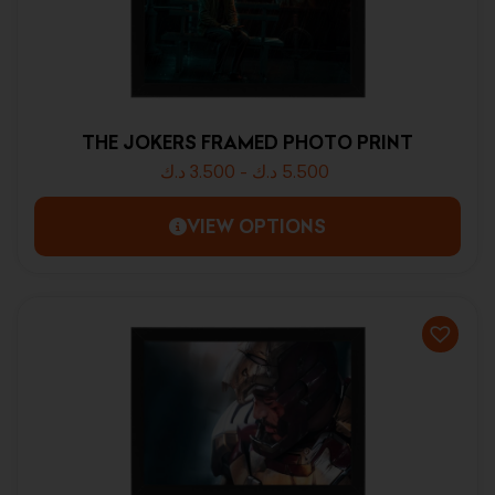
THE JOKERS FRAMED PHOTO PRINT
د.ك
3.500
-
د.ك
5.500
VIEW OPTIONS