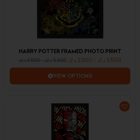
HARRY POTTER FRAMED PHOTO PRINT
د.ك
2.500
-
د.ك
3.500
د.ك
3.500
-
د.ك
5.500
VIEW OPTIONS