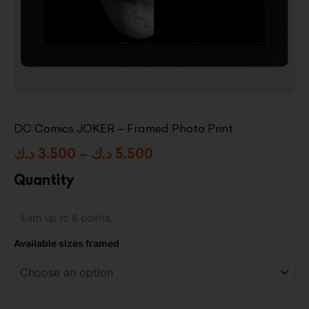
DC Comics JOKER – Framed Photo Print
Price
د.ك
3.500
–
د.ك
5.500
range:
Quantity
3.500 د.ك
DC
Earn up to 6 points.
through
Comics
JOKER
5.500 د.ك
Available sizes framed
–
Framed
Photo
Print
quantity