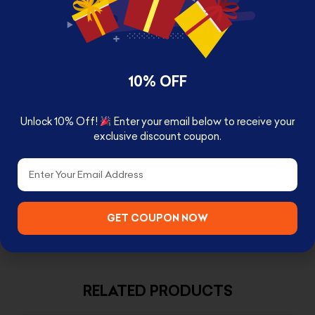
High Resolution Framed Photo Print
10% OFF
Available with two size
Unlock 10% Off!
Enter your email below to receive your
Small 24 x 33 cm
exclusive discount coupon.
Email
Large 33 x 43 cm
GET COUPON NOW
RELATED PRODUCTS