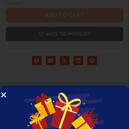
ADD TO CART
ADD TO WISHLIST
DESCRIPTION
ADDITIONAL INFORMATION
REVIEWS (0)
High Resolution Framed Photo Print