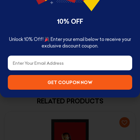
Available with two size
10% OFF
24 x 33 cm Small
Unlock 10% Off!
Enter your email below to receive your
exclusive discount coupon.
33 x 43 cm Large
Email
GET COUPON NOW
RELATED PRODUCTS