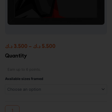
Price
د.ك
3.500
–
د.ك
5.500
range:
Quantity
3.500 د.ك
DC
Earn up to 6 points.
through
Comics
–
5.500 د.ك
Available sizes framed
Black
Flash
Framed
Photo
Print
quantity