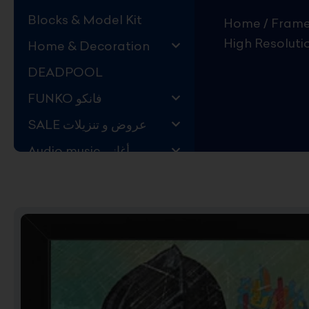
Blocks & Model Kit
Home
/
High Resoluti
Home & Decoration
DEADPOOL
FUNKO فانكو
SALE عروض و تنزيلات
Audio music أغاني
Kids Store قسم اليهال
Hard to Find !
Mystery DEALS
Movies on BLU-RAY,
DVD
The Adam Projects