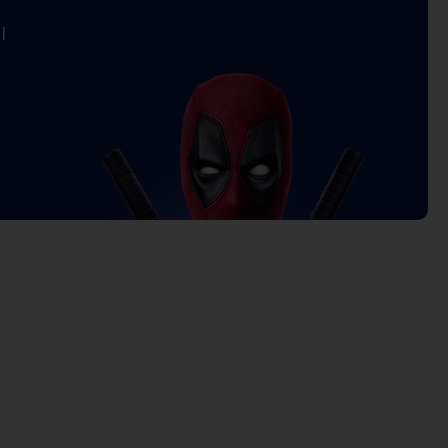
l
Price