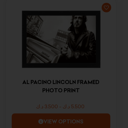
AL PACINO LINCOLN FRAMED
PHOTO PRINT
د.ك
3.500
-
د.ك
5.500
VIEW OPTIONS