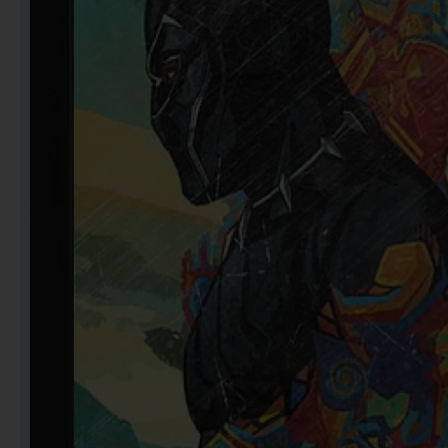
Notebooks
Puzzles
Video Games فيديو
قيمز
علي بحر ـ فرقة الإخوة
البحرينية
عروض خاصه 750 فلس
BACK TO SCHOOL العودة
الى المدارس
1 KD Stickers ستيكرات
Decoration ديكور
Framed Photo Prints
لوحات مبروزه
لوحات فوركس