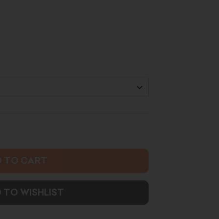
range:
0.000 د.ك
through
3.500 د.ك
 TO CART
 TO WISHLIST