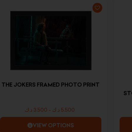
THE JOKERS FRAMED PHOTO PRINT
ST
د.ك
3.500
-
د.ك
5.500
VIEW OPTIONS