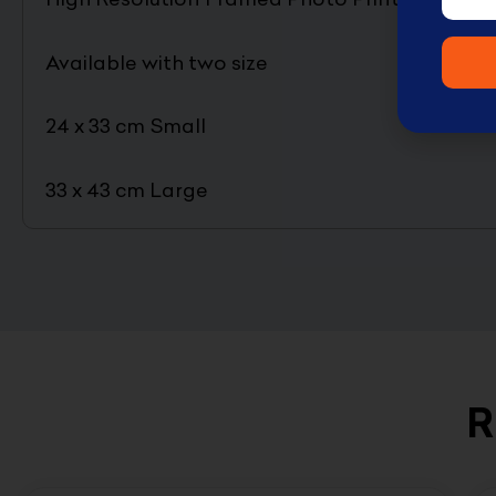
Available with two size
24 x 33 cm Small
33 x 43 cm Large
R