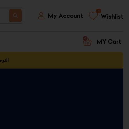
0
My Account
Wishlist
0
CART
التوص