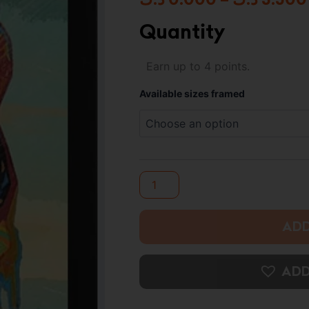
Quantity
Black
Earn up to 4 points.
Panther-
Marvel
Available sizes framed
High
Resolution
Framed
Photo
Print
quantity
ADD
ADD