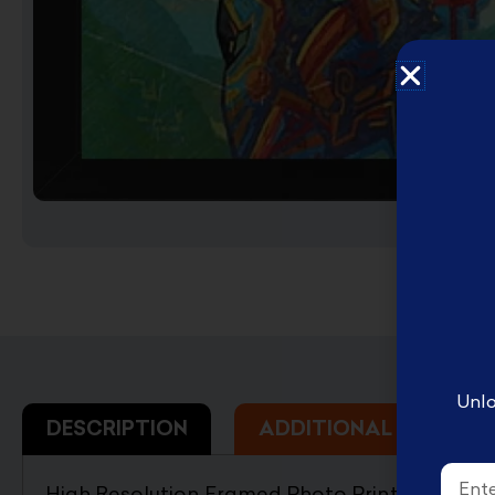
English Disney books
كتب ديزني الانجليزيه
Book Accessories ملحقات
الكتب
Coloring books تلوين
Disney books كتب ديزني
Unlo
DESCRIPTION
ADDITIONAL INFORMA
Email
High Resolution Framed Photo Print