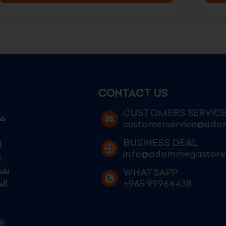
CONTACT US
CUSTOMERS SERVIC
customerservice@ad
BUSINESS DEAL
ا
info@adammegastore
الكويتيين الطموحين الساعين إلى التميز في عالم التجارة الحديثة.
نقد
WHATSAPP
+965 99964438
ال
ال