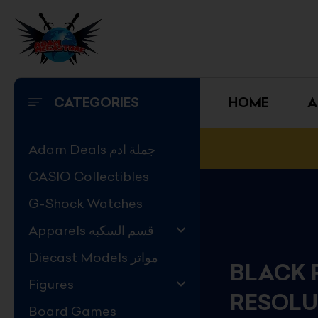
Skip
to
content
CATEGORIES
HOME
A
Adam Deals جملة ادم
CASIO Collectibles
G-Shock Watches
Apparels قسم السكبه
Diecast Models مواتر
BLACK 
Figures
RESOLU
Board Games