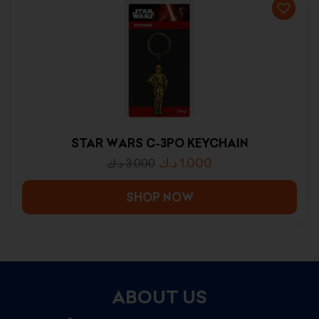
STAR WARS C-3PO KEYCHAIN
د.ك
1.000
د.ك
3.000
SHOP NOW
ABOUT US