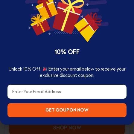
RELATED PRODUCTS
10% OFF
Unlock 10% Off!
Enter your email below to receive your
exclusive discount coupon.
Email
SUPERMAN DAD & MINI MUG SET
GET COUPON NOW
د.ك
4.900
د.ك
12.000
SHOP NOW