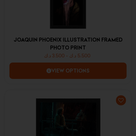
JOAQUIN PHOENIX ILLUSTRATION FRAMED
PHOTO PRINT
د.ك
3.500
-
د.ك
5.500
VIEW OPTIONS