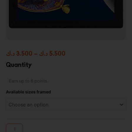
Price
د.ك
3.500
–
د.ك
5.500
range:
Quantity
3.500 د.ك
Aladdin
Earn up to 6 points.
through
High
Resolution
5.500 د.ك
Available sizes framed
Framed
Photo
Print
quantity