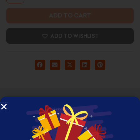
ADD TO CART
ADD TO WISHLIST
DESCRIPTION
ADDITIONAL INFORMATION
REVIEWS (0)
High Resolution Framed Photo Print