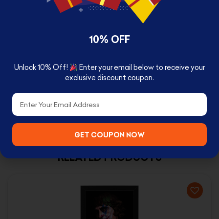
Available with two size
10% OFF
24 x 33 cm Small
Unlock 10% Off!
Enter your email below to receive your
33 x 43 cm Large
exclusive discount coupon.
Email
GET COUPON NOW
RELATED PRODUCTS