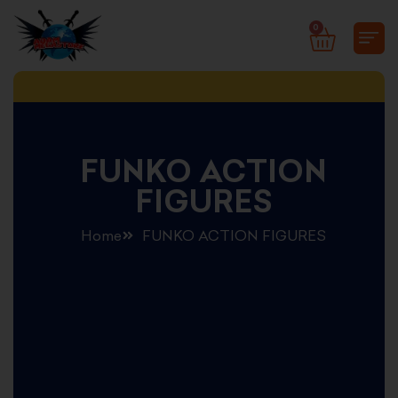
Skip
0
CART
to
content
FUNKO ACTION
FIGURES
Home
FUNKO ACTION FIGURES