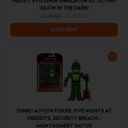
FREDDY'S PIZZERIA SIMULATOR S2 - EL CHIP
(GLOW IN THE DARK)
د.ك
11.000
د.ك
18.500
SHOP NOW
FUNKO ACTION FIGURE: FIVE NIGHTS AT
FREDDY'S, SECURITY BREACH -
MONTGOMERY GATOR