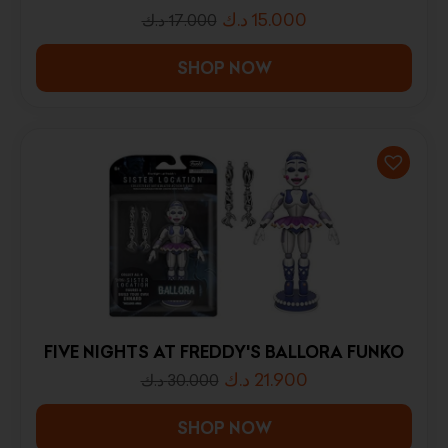
د.ك
15.000
د.ك
17.000
SHOP NOW
FIVE NIGHTS AT FREDDY'S BALLORA FUNKO
د.ك
21.900
د.ك
30.000
SHOP NOW