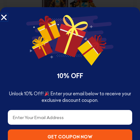
FUNKO ACTION FIGURE: FIVE NIGHTS AT
FREDDY'S, SECURITY BREACH - GLAMROCK
FREDDY
د.ك
13.000
د.ك
18.000
10% OFF
SHOP NOW
Unlock 10% Off!
Enter your email below to receive your
exclusive discount coupon.
Email
GET COUPON NOW