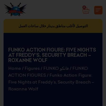
Skip
0
CART
to
content
التوصيل لأغلب مناطق بدينار خلال ساعات العمل
FUNKO ACTION FIGURE: FIVE NIGHTS
AT FREDDY’S, SECURITY BREACH –
ROXANNE WOLF
Home
/
Figures
/
FUNKO فانكو
/
FUNKO
ACTION FIGURES
/ Funko Action Figure:
Five Nights at Freddy’s, Security Breach –
Roxanne Wolf