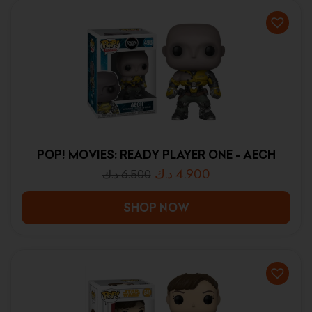
POP! MOVIES: READY PLAYER ONE - AECH
د.ك
4.900
د.ك
6.500
SHOP NOW