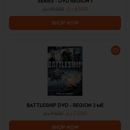
SERIES - DVD REGION 1
د.ك
8.500
د.ك
15.000
SHOP NOW
BATTLESHIP DVD - REGION 2 ME
د.ك
7.500
د.ك
9.500
SHOP NOW