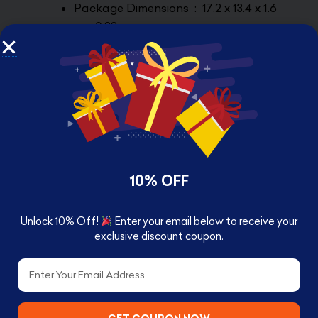
Package Dimensions ‏ : ‎
17.2 x 13.4 x 1.6
cm; 0.28 g
Director ‏ : ‎
Tony Scott
Media Format ‏ : ‎
Blu-ray, PAL
Run time ‏ : ‎
1 hour and 34 minutes
Actors ‏ : ‎
Denzel Washington, Chris
Pine, Rosario Dawson, Ethan Suplee,
Kevin Dunn
Dubbed: ‏ : ‎
French, German, Russian
Subtitles: ‏ : ‎
German, Norwegian,
10% OFF
French, Finnish, Swedish, Russian,
Estonian, Danish, Hebrew, Dutch,
Unlock 10% Off!
Enter your email below to receive your
Lithuanian, Latvian, Ukrainian,
Arabic
exclusive discount coupon.
Studio ‏ : ‎
20th Century Fox Home
Email
Entertainment
Producers ‏ : ‎
Eric McLeod, Mimi Rogers,
Tony Scott, Julie Yorn, Alex Young