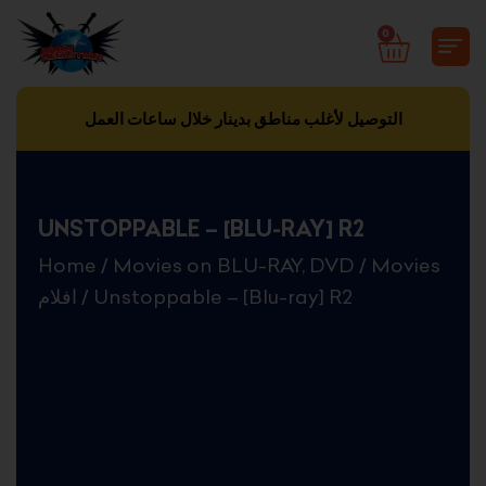
Skip
0
CART
to
content
التوصيل لأغلب مناطق بدينار خلال ساعات العمل
UNSTOPPABLE – [BLU-RAY] R2
Home
/
Movies on BLU-RAY, DVD
/
Movies
افلام
/ Unstoppable – [Blu-ray] R2