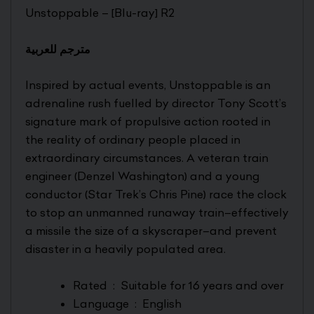
Unstoppable – [Blu-ray] R2
مترجم للعربية
Inspired by actual events,
Unstoppable
is an
adrenaline rush fuelled by director Tony Scott’s
signature mark of propulsive action rooted in
the reality of ordinary people placed in
extraordinary circumstances. A veteran train
engineer (Denzel Washington) and a young
conductor (
Star Trek’s
Chris Pine) race the clock
to stop an unmanned runaway train–effectively
a missile the size of a skyscraper–and prevent
disaster in a heavily populated area.
Rated ‏ : ‎
Suitable for 16 years and over
Language ‏ : ‎
English