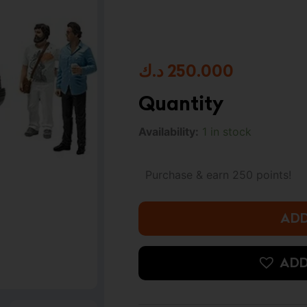
د.ك
250.000
Quantity
The
Availability:
1 in stock
Hangover
Movie
Police
Purchase & earn 250 points!
Car
&
Figures
ADD
1:18
Scale
Diecast
ADD
Replica
Model
by
Greenlight