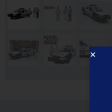
English Disney books
كتب ديزني الانجليزيه
Book Accessories ملحقات
الكتب
Coloring books تلوين
Disney books كتب ديزني