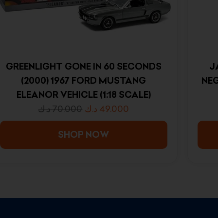
GREENLIGHT GONE IN 60 SECONDS
J
(2000) 1967 FORD MUSTANG
NEG
ELEANOR VEHICLE (1:18 SCALE)
د.ك
70.000
د.ك
49.000
SHOP NOW