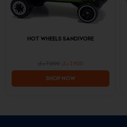
HOT WHEELS SANDIVORE
د.ك
7.000
د.ك
2.900
SHOP NOW