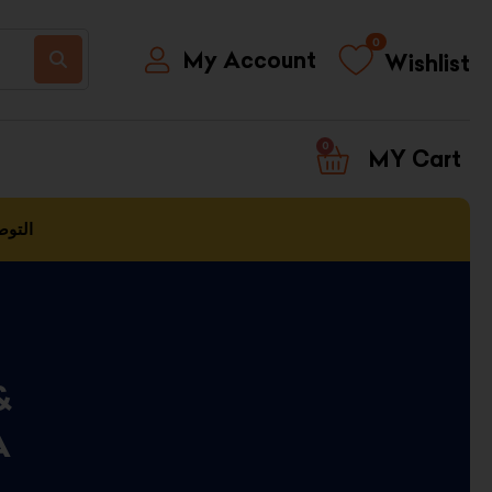
0
My Account
Wishlist
0
CART
التوص
&
A