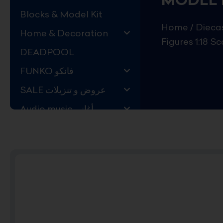
Blocks & Model Kit
Home
/
Home & Decoration
Figures 1:18 S
DEADPOOL
FUNKO فانكو
SALE عروض و تنزيلات
Audio music أغاني
Kids Store قسم اليهال
Hard to Find !
Mystery DEALS
Movies on BLU-RAY,
DVD
The Adam Projects