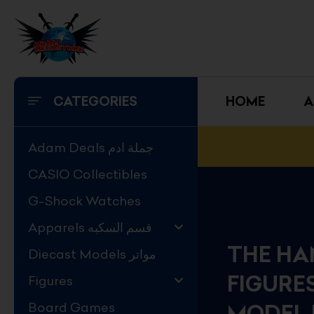
Skip
to
content
CATEGORIES
HOME
A
Adam Deals جملة ادم
CASIO Collectibles
G-Shock Watches
Apparels قسم السكبه
THE HA
Diecast Models مواتر
FIGURES
Figures
Board Games
MODEL 