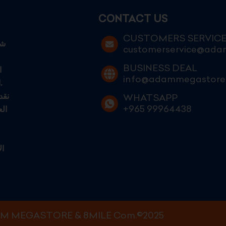
CONTACT US
CUSTOMERS SERVIC
customerservice@ad
BUSINESS DEAL
ا
info@adammegastore
الكويتيين الطموحين الساعين إلى التميز في عالم التجارة الحديثة.
نقد
WHATSAPP
+965 99964438
ال
ال
M MEGASTORE & 8MILE Com.©2025