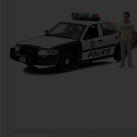
Notebooks
Puzzles
Video Games فيديو
قيمز
علي بحر ـ فرقة الإخوة
البحرينية
عروض خاصه 750 فلس
BACK TO SCHOOL العودة
الى المدارس
1 KD Stickers ستيكرات
Decoration ديكور
Framed Photo Prints
لوحات مبروزه
لوحات فوركس