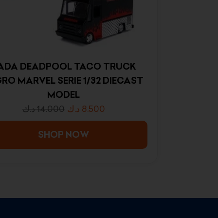
ADA DEADPOOL TACO TRUCK
RO MARVEL SERIE 1/32 DIECAST
MODEL
د.ك
14.000
د.ك
8.500
SHOP NOW