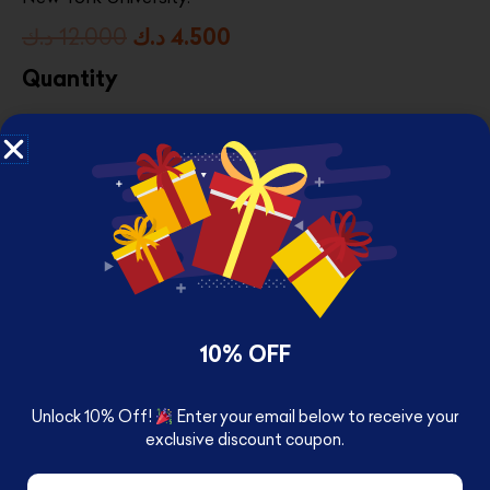
Original
Current
د.ك
12.000
د.ك
4.500
price
price
Quantity
was:
is:
4.500 د.ك.
12.000 د.ك.
10% OFF
Unlock 10% Off!
Enter your email below to receive your
exclusive discount coupon.
RELATED PRODUCTS
Email