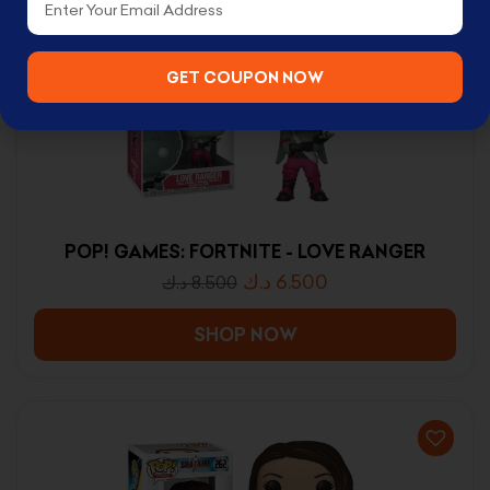
GET COUPON NOW
POP! GAMES: FORTNITE - LOVE RANGER
د.ك
6.500
د.ك
8.500
SHOP NOW