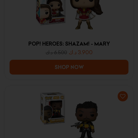
POP! HEROES: SHAZAM! - MARY
د.ك
3.900
د.ك
6.500
SHOP NOW