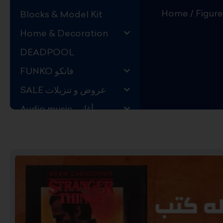
Home
/
Figure
Blocks & Model Kit
Home & Decoration
DEADPOOL
FUNKO فانكو
SALE عروض و تنزيلات
Audio music أغاني
Kids Store قسم اليهال
Hard to Find !
Mystery DEALS
Movies on BLU-RAY,
DVD
The Adam Projects