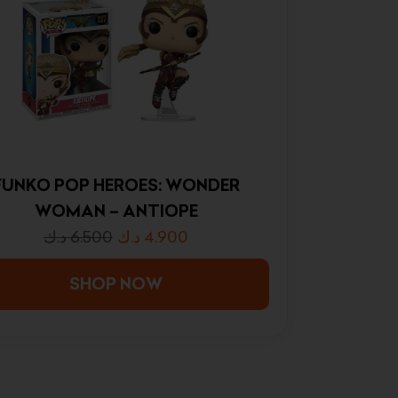
FUNKO POP HEROES: WONDER
WOMAN – ANTIOPE
د.ك
6.500
د.ك
4.900
SHOP NOW