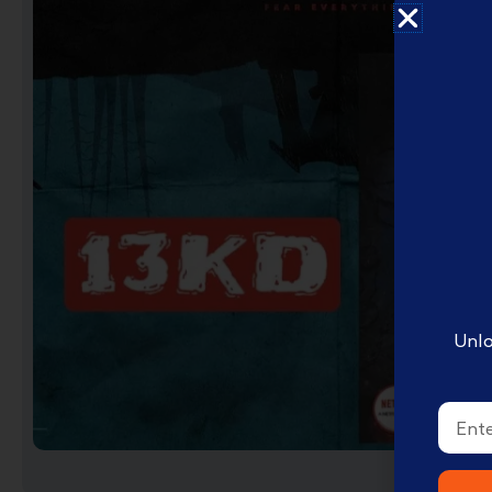
English Disney books
كتب ديزني الانجليزيه
Book Accessories ملحقات
الكتب
Coloring books تلوين
Disney books كتب ديزني
Unlo
Email