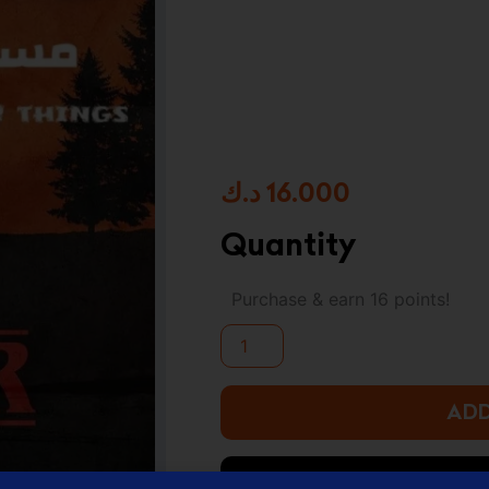
د.ك
16.000
Quantity
stranger
Purchase & earn 16 points!
things
سلسلة
كتابين
مسلسل
quantity
ADD
ADD