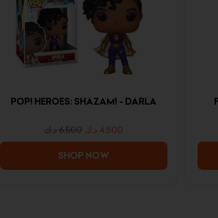
POP! HEROES: SHAZAM! - DARLA
د.ك
6.500
د.ك
4.500
SHOP NOW