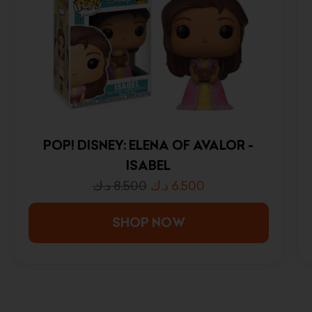
POP! DISNEY: ELENA OF AVALOR -
ISABEL
د.ك
8.500
د.ك
6.500
SHOP NOW