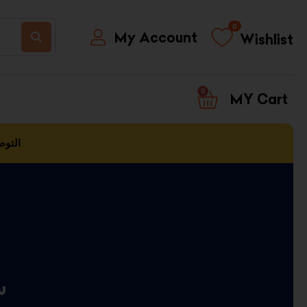
0
My Account
Wishlist
0
CART
التوص
سل