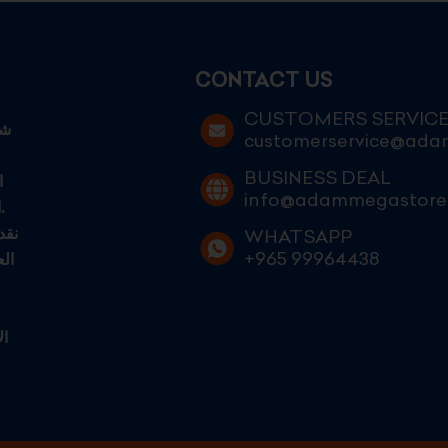
CONTACT US
CUSTOMERS SERVIC
customerservice@ad
BUSINESS DEAL
ا
info@adammegastore
الكويتيين الطموحين الساعين إلى التميز في عالم التجارة الحديثة.
نقد
WHATSAPP
+965 99964438
ال
ال