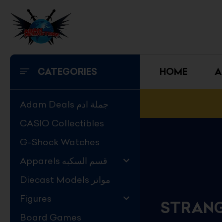
Skip
to
content
CATEGORIES
HOME
A
Adam Deals جملة ادم
CASIO Collectibles
G-Shock Watches
Apparels قسم السكبه
Diecast Models مواتر
Figures
Board Games