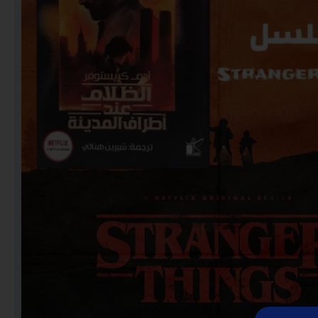
Notebooks
Puzzles
Video Games فيديو
قيمز
علي بحر ـ فرقة الإخوة
البحرينية
عروض خاصه 750 فلس
BACK TO SCHOOL العودة
الى المدارس
1 KD Stickers ستيكرات
Decoration ديكور
Framed Photo Prints
لوحات مبروزه
لوحات فوركس