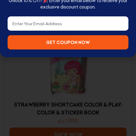
Unlock 10% Off!
Enter your email below to receive your
exclusive discount coupon.
Email
RELATED PRODUCTS
GET COUPON NOW
STRAWBERRY SHORTCAKE COLOR & PLAY:
COLOR & STICKER BOOK
د.ك
1.000
SHOP NOW