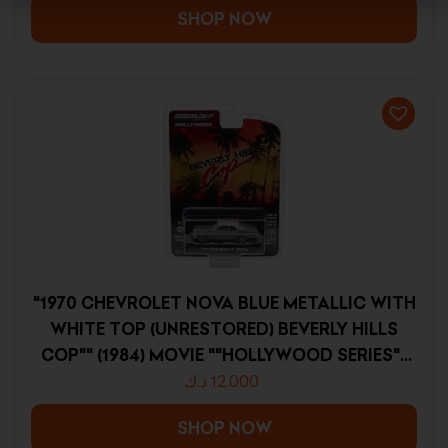
SHOP NOW
"1970 CHEVROLET NOVA BLUE METALLIC WITH
WHITE TOP (UNRESTORED) BEVERLY HILLS
COP"" (1984) MOVIE ""HOLLYWOOD SERIES""
RELEASE 27 1/64 DIECAST MODEL CAR BY
د.ك
12.000
GREENLIGHT"""
SHOP NOW