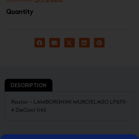
price
price
Quantity
was:
is:
5.000 د.ك.
7.500 د.ك.
DESCRIPTION
Rastar – LAMBORGHINI MURCIELAGO LP670-
4 DieCast 1/43