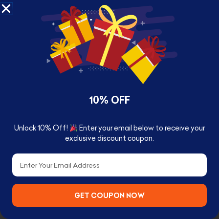
RELATED PRODUCTS
10% OFF
Unlock 10% Off!
Enter your email below to receive your
exclusive discount coupon.
Email
1976 FORD MUSTANG II COBRA II WHITE (JILL
MUNROE'S) "CHARLIE'S ANGELS" (1976-1981)
TV SERIES 1/64 DIECAST CAR GREENLIGHT
GET COUPON NOW
د.ك
7.900
د.ك
12.000