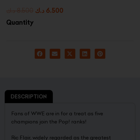
Original
Current
د.ك
8.500
د.ك
6.500
price
price
Quantity
was:
is:
6.500 د.ك.
8.500 د.ك.
DESCRIPTION
Fans of WWE are in for a treat as five
champions join the Pop! ranks!
Ric Flair, widely regarded as the greatest