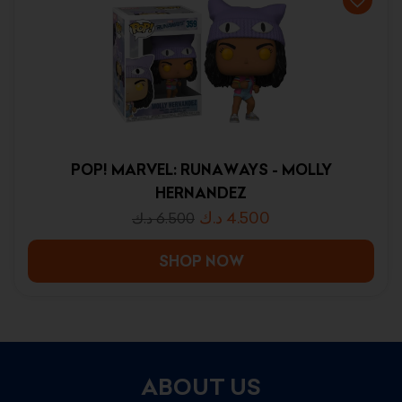
POP! MARVEL: RUNAWAYS - MOLLY
HERNANDEZ
د.ك
4.500
د.ك
6.500
SHOP NOW
ABOUT US