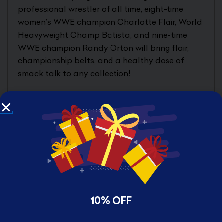
professional wrestler of all time, eight-time
women’s WWE champion Charlotte Flair, World
Heavyweight Champ Batista, and nine-time
WWE champion Randy Orton will bring flair,
championship belts, and a healthy dose of
smack talk to any collection!
Pop! figures bring your favorite wrestlers to life
with a unique stylized design. Each vinyl figure
stands 3.75 inches tall and comes in window
box packaging, making them great for display!
Pop! WWE: Batista
10% OFF