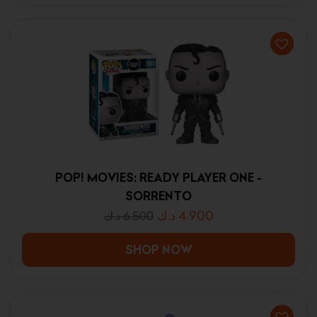
POP! MOVIES: READY PLAYER ONE -
SORRENTO
د.ك
4.900
د.ك
6.500
SHOP NOW