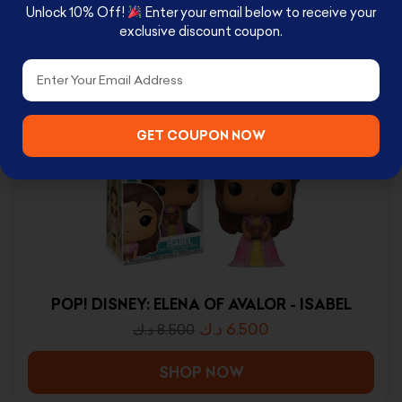
Unlock 10% Off!
Enter your email below to receive your
exclusive discount coupon.
Email
RELATED PRODUCTS
GET COUPON NOW
POP! DISNEY: ELENA OF AVALOR - ISABEL
د.ك
6.500
د.ك
8.500
SHOP NOW