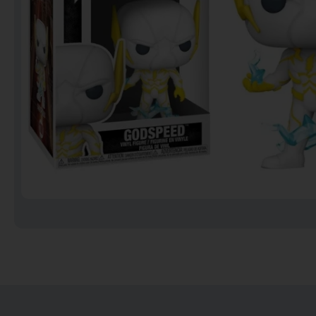
Notebooks
Puzzles
Video Games فيديو
قيمز
علي بحر ـ فرقة الإخوة
البحرينية
عروض خاصه 750 فلس
BACK TO SCHOOL العودة
الى المدارس
1 KD Stickers ستيكرات
Decoration ديكور
Framed Photo Prints
لوحات مبروزه
لوحات فوركس