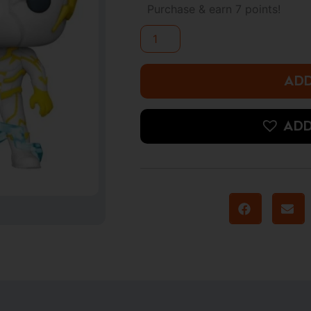
Flash
Purchase & earn 7 points!
-
Godspeed
quantity
ADD
ADD