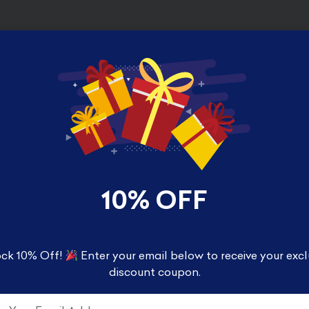
to your Pop! Heroes collection with this stylized v
e Flash™!
acters to life with a unique stylized design. This G
splay!
10% OFF
ck 10% Off!
Enter your email below to receive your excl
discount coupon.