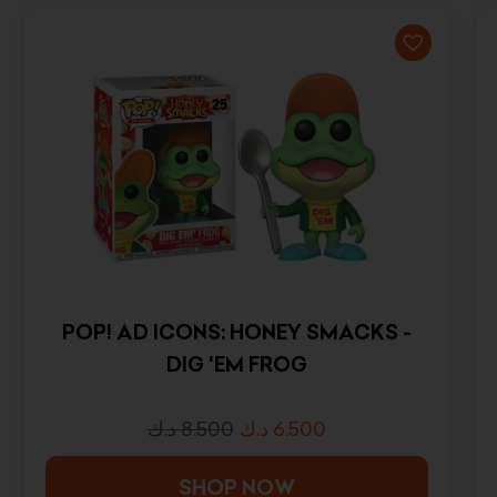
POP! AD ICONS: HONEY SMACKS -
DIG 'EM FROG
د.ك
8.500
د.ك
6.500
SHOP NOW