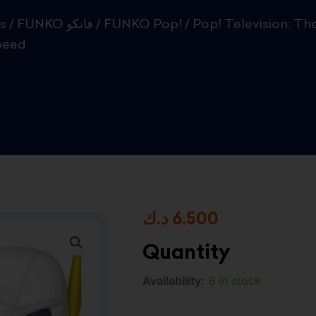
s
/
FUNKO فانكو
/
FUNKO Pop!
/ Pop! Television: Th
peed
د.ك
6.500
Quantity
Pop!
Availability:
6 in stock
Television:
The