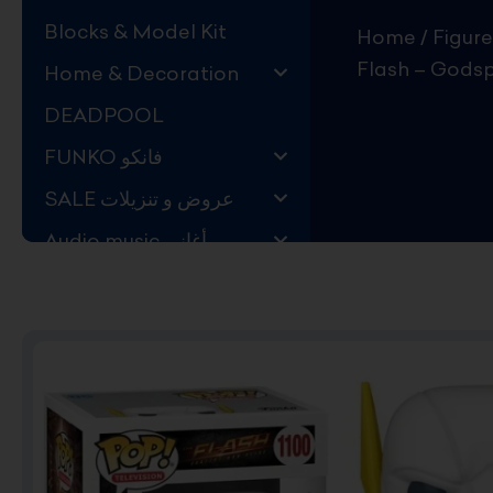
Blocks & Model Kit
Home
/
Figure
Flash – Gods
Home & Decoration
DEADPOOL
FUNKO فانكو
SALE عروض و تنزيلات
Audio music أغاني
Kids Store قسم اليهال
Hard to Find !
Mystery DEALS
Movies on BLU-RAY,
DVD
The Adam Projects