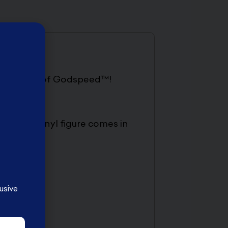
inyl figure of Godspeed™!
odspeed vinyl figure comes in
usive