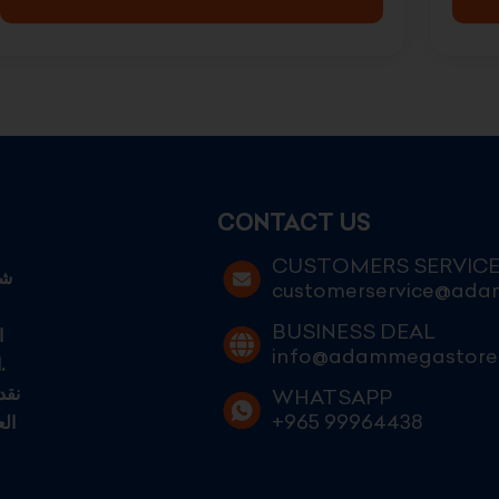
CONTACT US
CUSTOMERS SERVIC
customerservice@ad
BUSINESS DEAL
ا
info@adammegastore
الكويتيين الطموحين الساعين إلى التميز في عالم التجارة الحديثة.
نقد
WHATSAPP
+965 99964438
ال