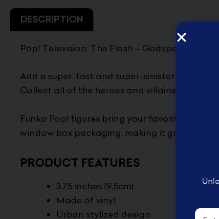
English Disney books
DESCRIPTION
كتب ديزني الانجليزيه
Book Accessories ملحقات
Pop! Television: The Flash – Godspeed
الكتب
Coloring books تلوين
Add a super-fast and super-sinister character 
Disney books كتب ديزني
Collect all of the heroes and villains from Th
Funko Pop! figures bring your favorite DC char
window box packaging, making it great for di
PRODUCT FEATURES
Unlo
3.75 inches (9.5cm)
Made of vinyl
Email
Urban stylized design