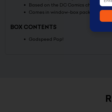
Based on the DC Comics character
Comes in window-box packaging
BOX CONTENTS
Godspeed Pop!
R