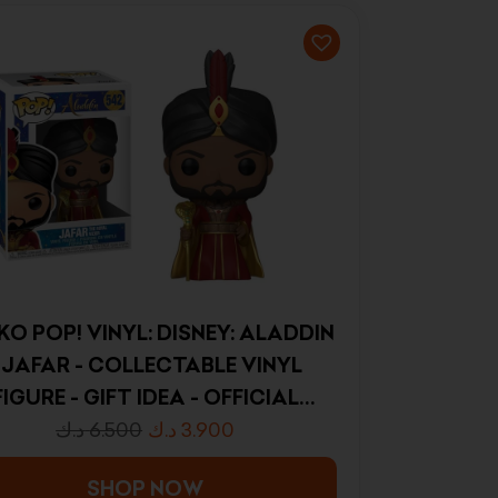
KO POP! VINYL: DISNEY: ALADDIN
 JAFAR - COLLECTABLE VINYL
FIGURE - GIFT IDEA - OFFICIAL
RCHANDISE - TOYS FOR KIDS &
د.ك
6.500
د.ك
3.900
DULTS - MOVIES FANS - MODEL
SHOP NOW
IGURE FOR COLLECTORS AND