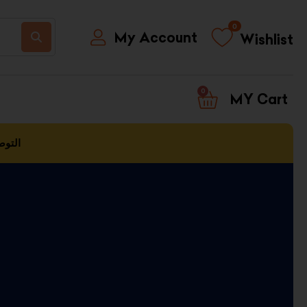
0
My Account
Wishlist
0
CART
التوص