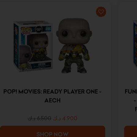
POP! MOVIES: READY PLAYER ONE -
FUN
AECH
-
د.ك
6.500
د.ك
4.900
ME
A
SHOP NOW
F