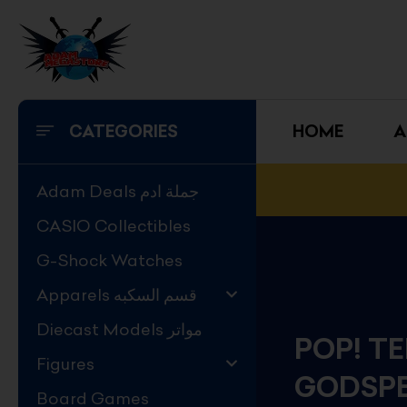
Skip
to
content
CATEGORIES
HOME
A
Adam Deals جملة ادم
CASIO Collectibles
G-Shock Watches
Apparels قسم السكبه
Diecast Models مواتر
POP! TE
Figures
GODSP
Board Games