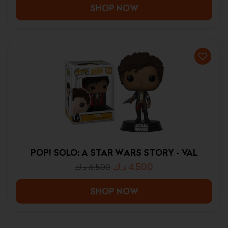
SHOP NOW
POP! SOLO: A STAR WARS STORY - VAL
د.ك
4.500
د.ك
6.500
SHOP NOW