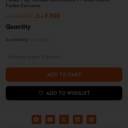
Funko Exclusive
Original
Current
د.ك
14.900
د.ك
9.900
price
price
Quantity
was:
is:
Pop!
Availability:
1 in stock
9.900 د.ك.
14.900 د.ك.
Paulie
(Exclusive)
quantity
Purchase & earn 10 points!
ADD TO CART
ADD TO WISHLIST