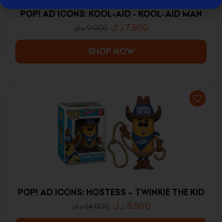
POP! AD ICONS: KOOL-AID - KOOL-AID MAN
د.ك
7.500
د.ك
9.000
SHOP NOW
POP! AD ICONS: HOSTESS – TWINKIE THE KID
د.ك
8.500
د.ك
14.000