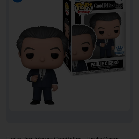
Funko Pop! Movies: Goodfellas – Paulie Cicero