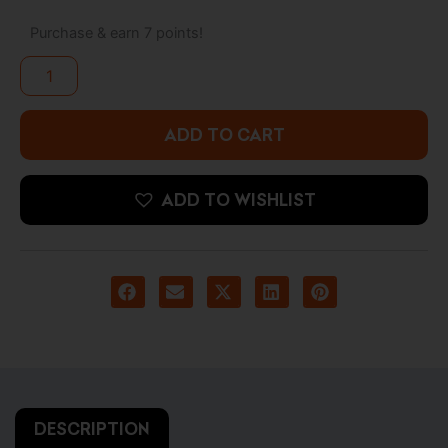
They
Live
Purchase & earn 7 points!
-
Alien
quantity
ADD TO CART
ADD TO WISHLIST
DESCRIPTION