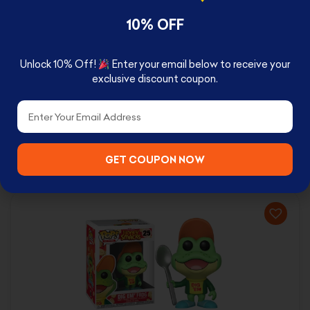
10% OFF
Alien Pop!
Unlock 10% Off!
Enter your email below to receive your
exclusive discount coupon.
Email
GET COUPON NOW
RELATED PRODUCTS