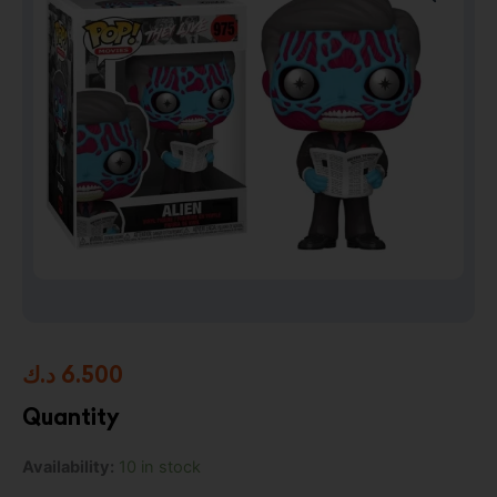
د.ك
6.500
Quantity
Pop!
Availability:
10 in stock
Movies: