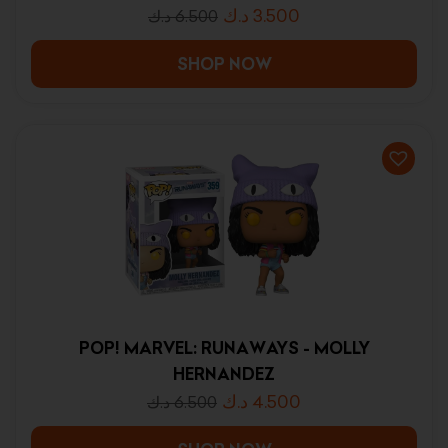
د.ك
3.500
د.ك
6.500
SHOP NOW
POP! MARVEL: RUNAWAYS - MOLLY
HERNANDEZ
د.ك
4.500
د.ك
6.500