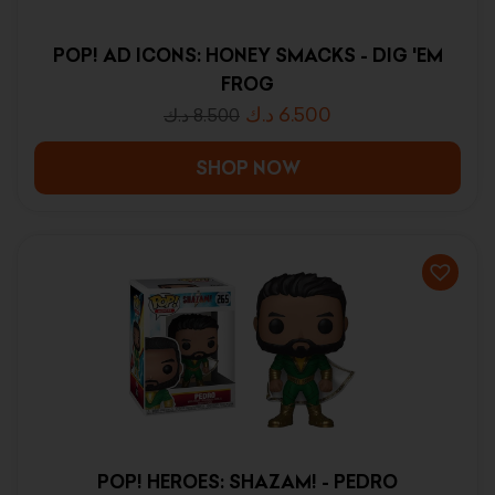
POP! AD ICONS: HONEY SMACKS - DIG 'EM
FROG
د.ك
6.500
د.ك
8.500
SHOP NOW
POP! HEROES: SHAZAM! - PEDRO