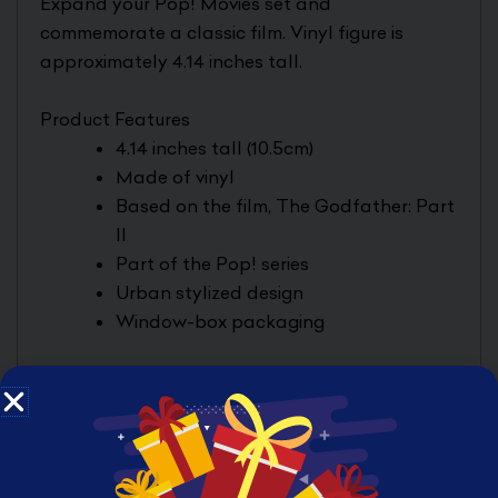
Expand your Pop! Movies set and
commemorate a classic film. Vinyl figure is
approximately 4.14 inches tall.
Product Features
4.14 inches tall (10.5cm)
Made of vinyl
Based on the film, The Godfather: Part
II
Part of the Pop! series
Urban stylized design
Window-box packaging
Box Contents
Vito Corleone Pop!
ADDITIONAL DETAILS