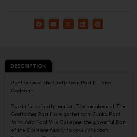
was:
is:
5.900 د.ك.
8.500 د.ك.
DESCRIPTION
Pop! Movies: The Godfather: Part II – Vito
Corleone
Pop in for a family reunion. The members of The
Godfather Part II are gathering in Funko Pop!
form. Add Pop! Vito Corleone, the powerful Don
of the Corleone family, to your collection.