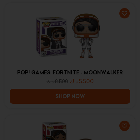
POP! GAMES: FORTNITE - MOONWALKER
د.ك
5.500
د.ك
8.500
SHOP NOW