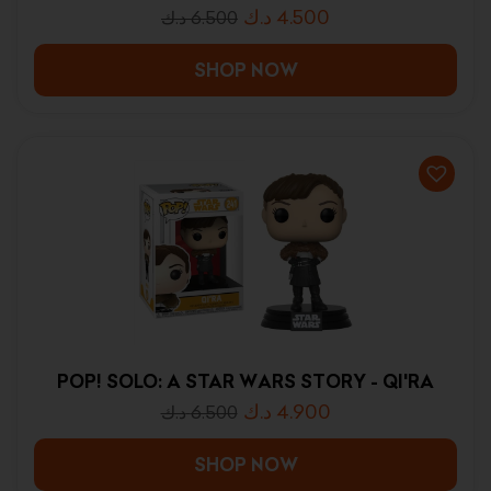
د.ك
4.500
د.ك
6.500
SHOP NOW
POP! SOLO: A STAR WARS STORY - QI'RA
د.ك
4.900
د.ك
6.500
SHOP NOW