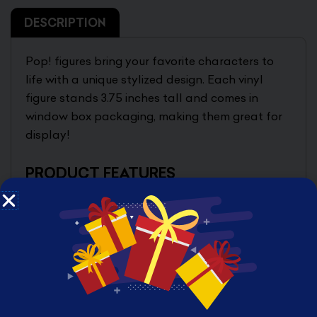
DESCRIPTION
Pop! figures bring your favorite characters to
life with a unique stylized design. Each vinyl
figure stands 3.75 inches tall and comes in
window box packaging, making them great for
display!
PRODUCT FEATURES
3.75 inches (9.5cm)
Made of vinyl
From the Jurassic World: Dominion
movie
Comes in window-box packaging
Urban stylized design