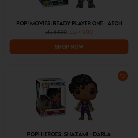
POP! MOVIES: READY PLAYER ONE - AECH
د.ك
4.900
د.ك
6.500
SHOP NOW
POP! HEROES: SHAZAM! - DARLA