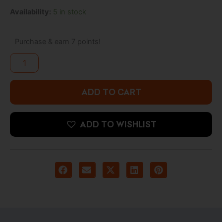
Pop!
Availability:
5 in stock
Movies:
Jurassic
World:
Purchase & earn 7 points!
Dominion
-
Therizinosaurus
quantity
ADD TO CART
ADD TO WISHLIST