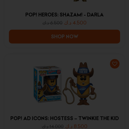
POP! HEROES: SHAZAM! - DARLA
د.ك
4.500
د.ك
6.500
SHOP NOW
POP! AD ICONS: HOSTESS – TWINKIE THE KID
د.ك
8.500
د.ك
14.000