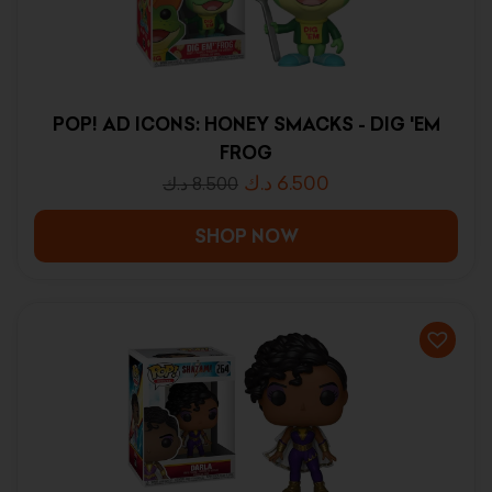
POP! AD ICONS: HONEY SMACKS - DIG 'EM
FROG
د.ك
6.500
د.ك
8.500
SHOP NOW