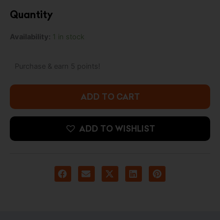
price
price
Quantity
was:
is:
Pop!
Availability:
1 in stock
4.900 د.ك.
6.500 د.ك.
Heroes:
Wonder
Woman
Purchase & earn 5 points!
(80th
Anniversary)
-
ADD TO CART
Wonder
Woman
(The
ADD TO WISHLIST
Contest)
quantity