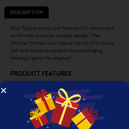
DESCRIPTION
Pop! figures bring your favorite DC characters
to life with a unique stylized design. This
Wonder Woman vinyl figure stands 3.75 inches
tall and comes in window box packaging,
making it great for display!
PRODUCT FEATURES
3.75 inches (9.5cm)
Made of vinyl
Urban stylized design
Based on the DC Comics character
In Celebration of Wonder Woman 80th
Anniversary