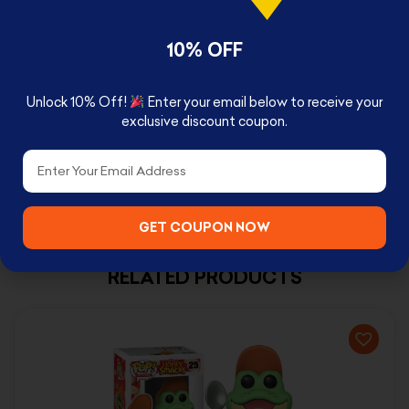
Comes in window-box packaging
10% OFF
BOX CONTENTS
Wonder Woman Pop!
Unlock 10% Off!
Enter your email below to receive your
exclusive discount coupon.
Email
GET COUPON NOW
RELATED PRODUCTS