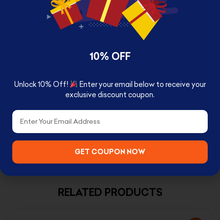
Based on Doctor Strange in the
Multiverse of Madness
Urban stylized design
Comes in window-box packaging
10% OFF
BOX CONTENTS
Unlock 10% Off!
Enter your email below to receive your
Dead Strange Pop!
exclusive discount coupon.
Email
GET COUPON NOW
RELATED PRODUCTS