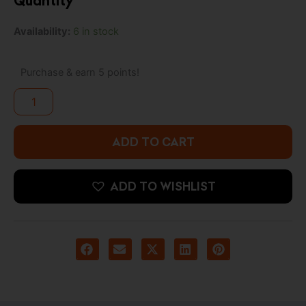
Quantity
was:
is:
Pop!
Availability:
6 in stock
4.900 د.ك.
6.500 د.ك.
Doctor
Strange
in
Purchase & earn 5 points!
the
Multiverse
of
Madness
-
ADD TO CART
Dead
Strange
quantity
ADD TO WISHLIST