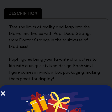
DESCRIPTION
Test the limits of reality and leap into the
Marvel multiverse with Pop! Dead Strange
from Doctor Strange in the Multiverse of
Madness!
Pop! figures bring your favorite characters to
life with a unique stylized design. Each vinyl
figure comes in window box packaging, making
them great for display!
PRODUCT FEATURES
Approx. 4.92 inches (12.5cm)
Made of vinyl