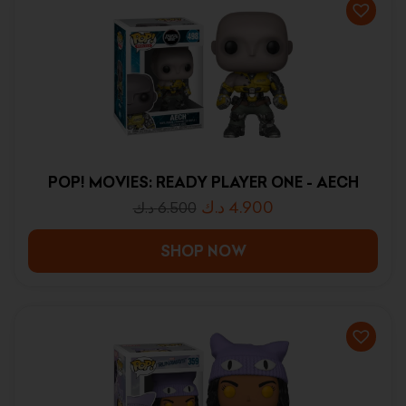
POP! MOVIES: READY PLAYER ONE - AECH
د.ك
4.900
د.ك
6.500
SHOP NOW