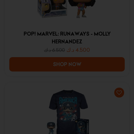
POP! MARVEL: RUNAWAYS - MOLLY
HERNANDEZ
د.ك
4.500
د.ك
6.500
SHOP NOW