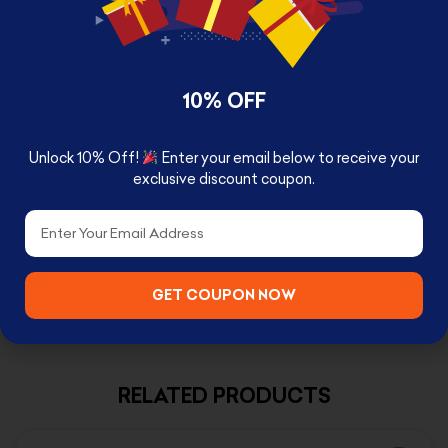
Made of vinyl
Urban stylized design
Based on the movie Cinderella
10% OFF
Window box packaging
BOX CONTENTS
Unlock 10% Off!
Enter your email below to receive your
exclusive discount coupon.
Cinderella Pop!
Email
GET COUPON NOW
RELATED PRODUCTS