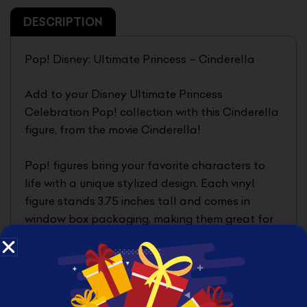
DESCRIPTION
Pop! Disney: Ultimate Princess – Cinderella
Add to your Disney Ultimate Princess
Celebration Pop! collection with this Cinderella
figure, from the movie Cinderella!
Pop! figures bring your favorite characters to
life with a unique stylized design. Each vinyl
figure stands 3.75 inches tall and comes in
window box packaging, making them great for
display!
PRODUCT FEATURES
3.75 inches (9.53cm)