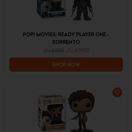
POP! MOVIES: READY PLAYER ONE -
SORRENTO
د.ك
4.900
د.ك
6.500
SHOP NOW