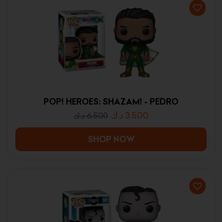
POP! HEROES: SHAZAM! - PEDRO
د.ك
3.500
د.ك
6.500
SHOP NOW