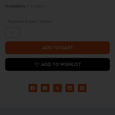
was:
is:
Pop!
Availability:
7 in stock
6.500 د.ك.
9.500 د.ك.
Disney:
Ultimate
Princess
Purchase & earn 7 points!
-
Cinderella
quantity
ADD TO CART
ADD TO WISHLIST