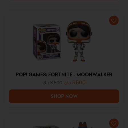
POP! GAMES: FORTNITE - MOONWALKER
د.ك
5.500
د.ك
8.500
SHOP NOW