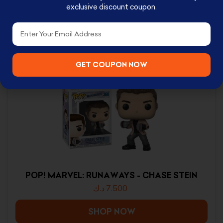
exclusive discount coupon.
Email
RELATED PRODUCTS
GET COUPON NOW
POP! MARVEL: RUNAWAYS - CHASE STEIN
د.ك
7.500
SHOP NOW