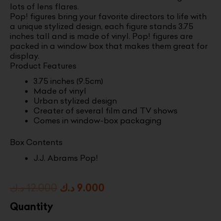
lots of lens flares.
Pop! figures bring your favorite directors to life with
a unique stylized design, each figure stands 3.75
inches tall and is made of vinyl. Pop! figures are
packed in a window box that makes them great for
display.
Product Features
3.75 inches (9.5cm)
Made of vinyl
Urban stylized design
Creater of several film and TV shows
Comes in window-box packaging
Box Contents
J.J. Abrams Pop!
Original
Current
د.ك
12.000
د.ك
9.000
price
price
Quantity
was:
is: