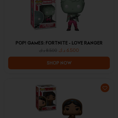
POP! GAMES: FORTNITE - LOVE RANGER
د.ك
6.500
د.ك
8.500
SHOP NOW