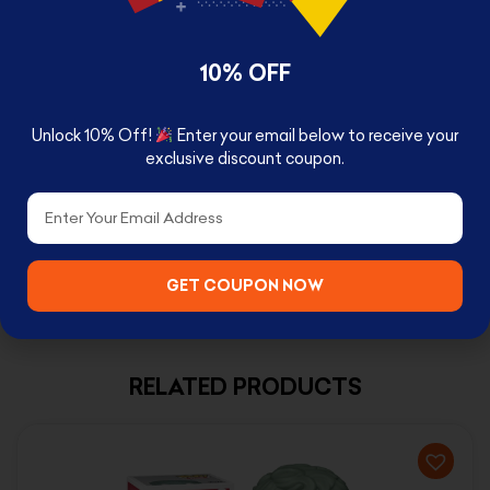
10% OFF
Unlock 10% Off!
Enter your email below to receive your
DESCRIPTION
exclusive discount coupon.
Pop! Crystal Barbie
Email
GET COUPON NOW
RELATED PRODUCTS