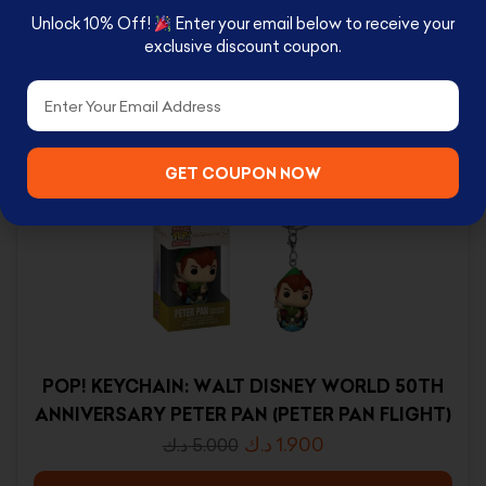
Unlock 10% Off!
Enter your email below to receive your
exclusive discount coupon.
Email
RELATED PRODUCTS
GET COUPON NOW
POP! KEYCHAIN: WALT DISNEY WORLD 50TH
ANNIVERSARY PETER PAN (PETER PAN FLIGHT)
د.ك
1.900
د.ك
5.000