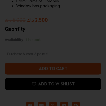
From Game of Thrones
Window box packaging
Original
Current
د.ك
5.000
د.ك
2.500
price
price
Quantity
was:
is:
Pocket
Availability:
1 in stock
2.500 د.ك.
5.000 د.ك.
Pop!
Keychain:
Game
Purchase & earn 3 points!
of
Thrones
-
ADD TO CART
Davos
quantity
ADD TO WISHLIST