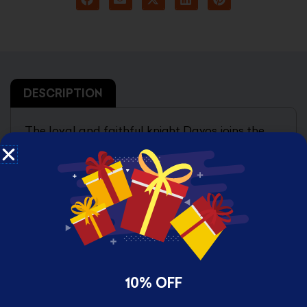
DESCRIPTION
The loyal and faithful knight Davos joins the
Game of Thrones Pocket Pop! keychain lineup!
Pocket Pop!’s are collectible miniaturized Pop!’s.
Each Pocket Pop! is 1.5″ inches tall. These
collectible Pocket Pop!’s have all the same
features as a standard Pop!’s, but are shrunk
down to fit comfortably in your pocket!
10% OFF