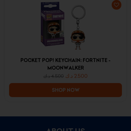
POCKET POP! KEYCHAIN: FORTNITE -
MOONWALKER
د.ك
2.500
د.ك
4.500
SHOP NOW