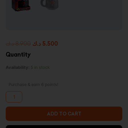
Original
Current
د.ك
8.900
د.ك
5.500
price
price
Quantity
was:
is:
Paladone
Availability:
5 in stock
5.500 د.ك.
8.900 د.ك.
Stranger
Things
Hellfire
Purchase & earn 6 points!
Club
Mug
quantity
ADD TO CART