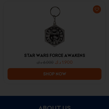
STAR WARS FORCE AWAKENS
د.ك
1.900
د.ك
6.000
SHOP NOW
ABOUT US