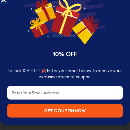
The 400ml (13fl oz) large black ceramic mug is
embossed with the Hawkins High Hellfire Club
logo from the Netflix original series, Stranger
Things. Enjoy this fiery logo adorning the front
along with the horn shaped handle curling up
the side. The mug features an all over
embossed texture and as an added bonus, this
10% OFF
large mug also comes with a matching sticker of
the club logo.
Unlock 10% Off!
Enter your email below to receive your
exclusive discount coupon.
Email
Officially licensed merchandise, this would
make a fantastic gift for any fan of Stranger
Things or collector of Stranger Things
GET COUPON NOW
memorabilia.