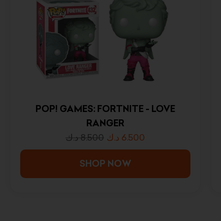
POP! GAMES: FORTNITE - LOVE
RANGER
د.ك
8.500
د.ك
6.500
SHOP NOW