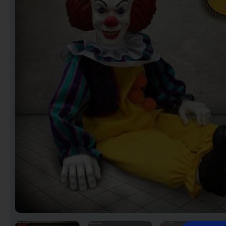
Notebooks
Puzzles
Video Games فيديو
قيمز
علي بحر ـ فرقة الإخوة
البحرينية
عروض خاصه 750 فلس
BACK TO SCHOOL العودة
الى المدارس
1 KD Stickers ستيكرات
Decoration ديكور
Framed Photo Prints
لوحات مبروزه
لوحات فوركس