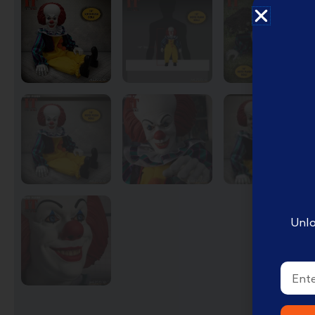
English Disney books
كتب ديزني الانجليزيه
Book Accessories ملحقات
الكتب
Coloring books تلوين
Disney books كتب ديزني
Unlo
Email