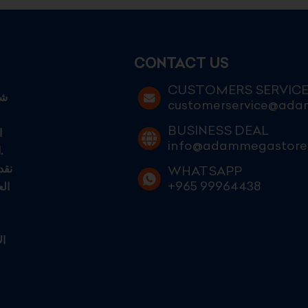
CONTACT US
CUSTOMERS SERVIC
customerservice@ad
BUSINESS DEAL
ا
info@adammegastore
الكويتيين الطموحين الساعين إلى التميز في عالم التجارة الحديثة.
نقد
WHATSAPP
+965 99964438
ال
ال