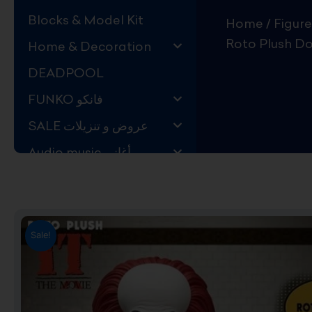
Blocks & Model Kit
Home
/
Figure
Roto Plush Do
Home & Decoration
DEADPOOL
FUNKO فانكو
SALE عروض و تنزيلات
Audio music أغاني
Kids Store قسم اليهال
Hard to Find !
Mystery DEALS
Sale!
Movies on BLU-RAY,
DVD
The Adam Projects