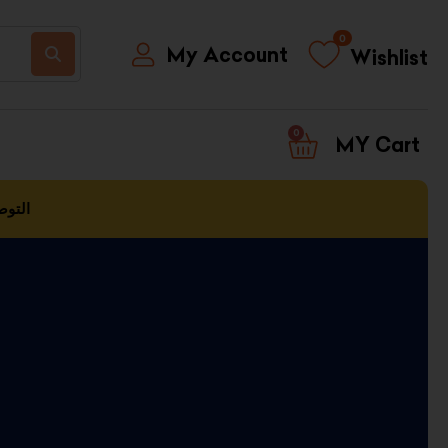
0
My Account
Wishlist
0
CART
التوص