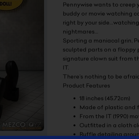
Pennywise wants to creep 
buddy or movie watching co
right by your side…watchin
nightmares…
Sporting a maniacal grin, Pe
sculpted parts on a floppy 
signature clown suit from t
IT.
There’s nothing to be afraid
Product Features
18 inches (45.72cm)
Made of plastic and 
From the IT (1990) mo
Outfitted in a cloth 
Ruffle detailing aroun