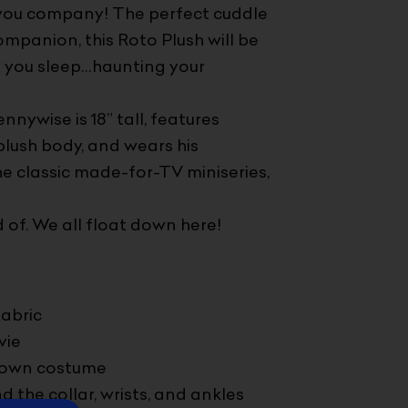
you company! The perfect cuddle
mpanion, this Roto Plush will be
g you sleep…haunting your
nnywise is 18” tall, features
plush body, and wears his
he classic made-for-TV miniseries,
 of. We all float down here!
fabric
vie
clown costume
d the collar, wrists, and ankles