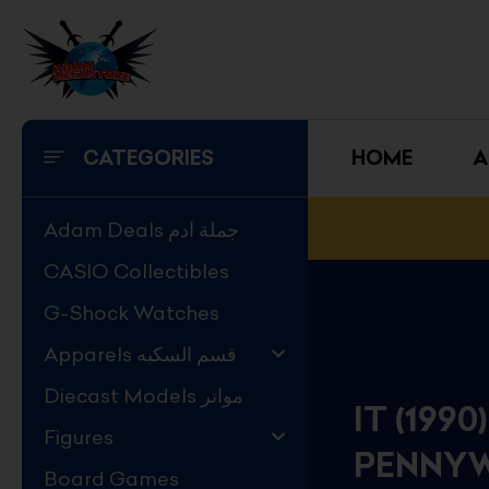
Skip
to
content
CATEGORIES
HOME
A
Adam Deals جملة ادم
CASIO Collectibles
G-Shock Watches
Apparels قسم السكبه
Diecast Models مواتر
IT (199
Figures
PENNYW
Board Games