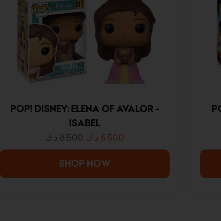
POP! DISNEY: ELENA OF AVALOR -
P
ISABEL
د.ك
8.500
د.ك
6.500
SHOP NOW