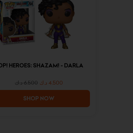
OP! HEROES: SHAZAM! - DARLA
د.ك
6.500
د.ك
4.500
SHOP NOW