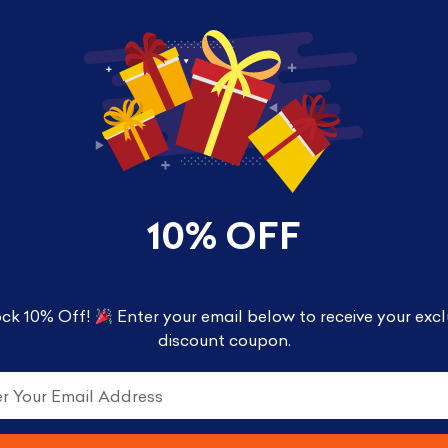
Box Contents
Pennywise doll
Original
د.ك
48.000
د.ك
39.00
price
Quantity
10% OFF
was:
ck 10% Off!
Enter your email below to receive your excl
discount coupon.