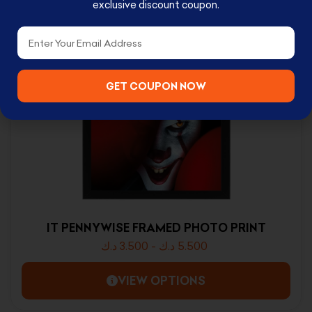
exclusive discount coupon.
Email
RELATED PRODUCTS
GET COUPON NOW
IT PENNYWISE FRAMED PHOTO PRINT
د.ك
3.500
-
د.ك
5.500
VIEW OPTIONS