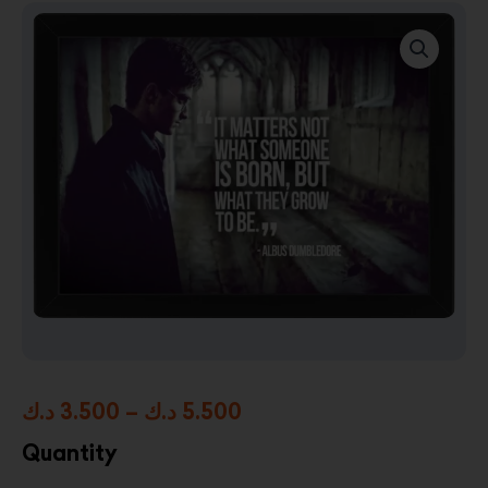
Price
د.ك
3.500
–
د.ك
5.500
range:
Quantity
3.500 د.ك