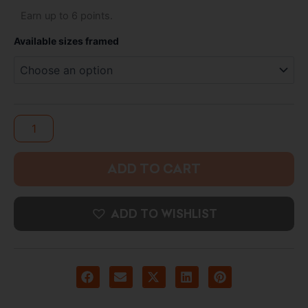
Harry
Earn up to 6 points.
through
Potter
High
5.500 د.ك
Available sizes framed
Resolution
Framed
Photo
Print
quantity
ADD TO CART
ADD TO WISHLIST