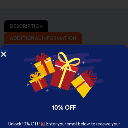
DESCRIPTION
ADDITIONAL INFORMATION
High Resolution Framed Photo Print
Available with two size
24 x 33 cm Small
33 x 43 cm Large
10% OFF
Unlock 10% Off!
Enter your email below to receive your