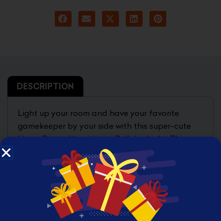
DESCRIPTION
Light up your room and have your favorite
gamekeeper by your side with this super-cute
Harry Potter Hagrid Mini Bell Jar Light. This
light features a caricature figurine of Professor
Rubeus Hagrid standing inside an illuminating
bell jar. The Harry Potter Hagrid Mini Bell Jar
Light measures about 5-inches tall. Makes a
great gift for fans of the
Harry Potter
series! This
light is perfect for use on your desk, shelves, or