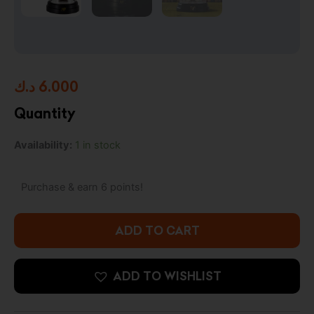
د.ك
6.000
Quantity
Harry
Availability:
1 in stock
Potter
Hagrid
Mini
Purchase & earn 6 points!
Bell
Jar
Light
ADD TO CART
quantity
ADD TO WISHLIST