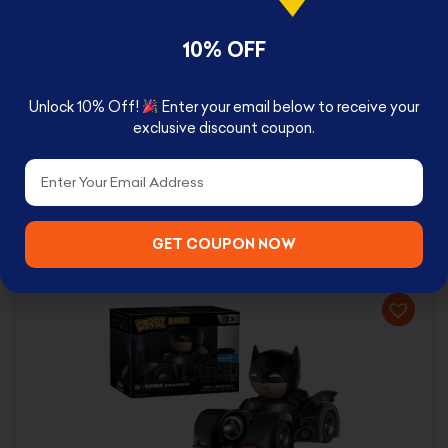
bedside table. Requires 2x “AAA” batteries, not
included.
10% OFF
Unlock 10% Off!
Enter your email below to receive your
exclusive discount coupon.
Email
RELATED PRODUCTS
GET COUPON NOW