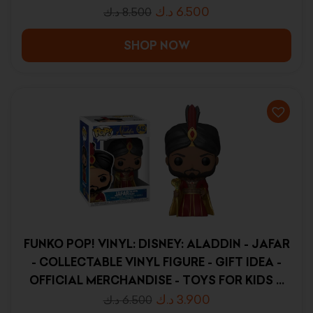
د.ك
6.500
د.ك
8.500
SHOP NOW
FUNKO POP! VINYL: DISNEY: ALADDIN - JAFAR
- COLLECTABLE VINYL FIGURE - GIFT IDEA -
OFFICIAL MERCHANDISE - TOYS FOR KIDS &
ADULTS - MOVIES FANS - MODEL FIGURE FOR
د.ك
3.900
د.ك
6.500