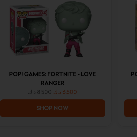
POP! GAMES: FORTNITE - LOVE
PO
RANGER
د.ك
8.500
د.ك
6.500
SHOP NOW