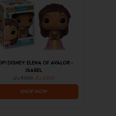
P! DISNEY: ELENA OF AVALOR -
ISABEL
د.ك
8.500
د.ك
6.500
SHOP NOW