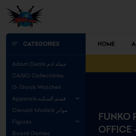
Skip
to
content
CATEGORIES
HOME
A
Adam Deals جملة ادم
CASIO Collectibles
G-Shock Watches
Apparels قسم السكبه
Diecast Models مواتر
FUNKO 
Figures
OFFICE 
Board Games