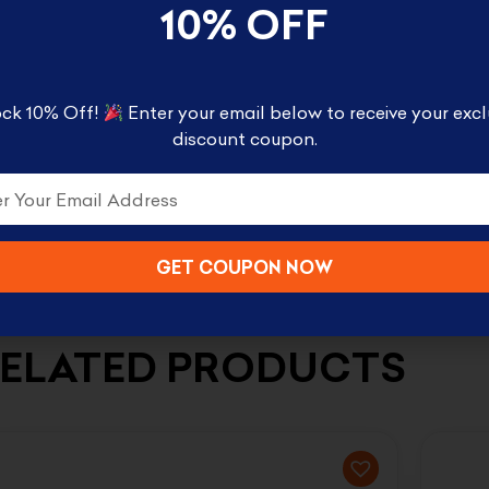
10% OFF
oments from Funko! This Mini Moment is perfect for
ck 10% Off!
Enter your email below to receive your excl
discount coupon.
GET COUPON NOW
ELATED PRODUCTS