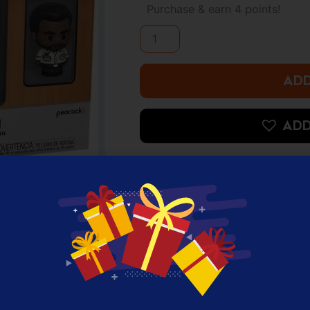
Mini
Purchase & earn 4 points!
Moments:
The
Office
-
Darryl
ADD
Philbin
quantity
ADD