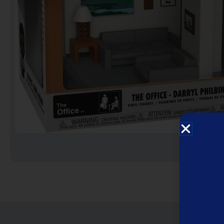
Notebooks
Puzzles
Video Games فيديو
قيمز
علي بحر ـ فرقة الإخوة
البحرينية
عروض خاصه 750 فلس
BACK TO SCHOOL العودة
الى المدارس
1 KD Stickers ستيكرات
Decoration ديكور
Framed Photo Prints
لوحات مبروزه
لوحات فوركس