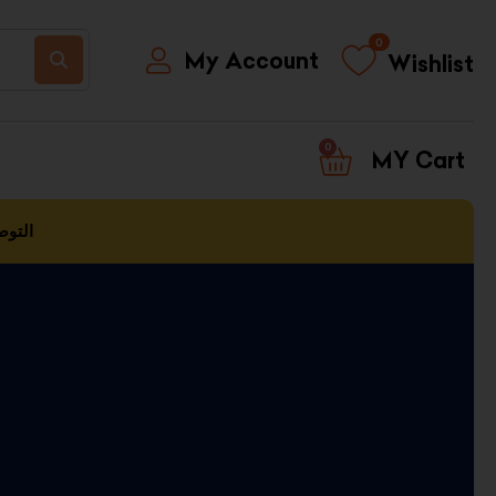
0
My Account
Wishlist
0
CART
التوص