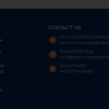
CONTACT US
CUSTOMERS SERVIC
customerservice@ad
BUSINESS DEAL
ا
info@adammegastore
الكويتيين الطموحين الساعين إلى التميز في عالم التجارة الحديثة.
نقد
WHATSAPP
+965 99964438
ال
ال