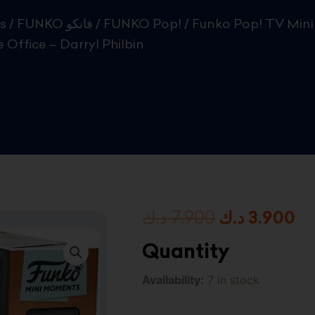
s
/
FUNKO فانكو
/
FUNKO Pop!
/ Funko Pop! TV Mini
Office – Darryl Philbin
Original
Cu
د.ك
7.900
د.ك
3.900
price
pr
Quantity
was:
is:
Funko
Availability:
7 in stock
Pop!
7.900 د.ك.
TV