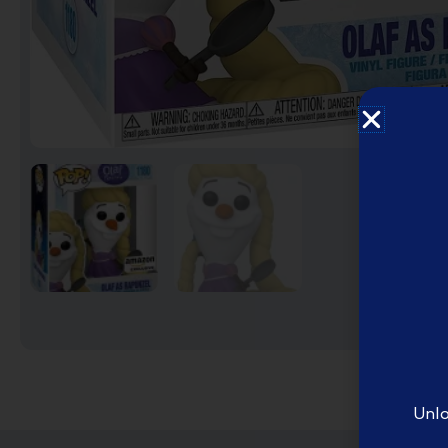
English Disney books
كتب ديزني الانجليزيه
Book Accessories ملحقات
الكتب
Coloring books تلوين
Disney books كتب ديزني
Unlo