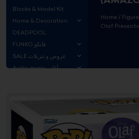
Blocks & Model Kit
Home
/
Figure
Home & Decoration
Olaf Presents
DEADPOOL
FUNKO فانكو
SALE عروض و تنزيلات
Audio music أغاني
Kids Store قسم اليهال
Hard to Find !
Mystery DEALS
Movies on BLU-RAY,
DVD
The Adam Projects