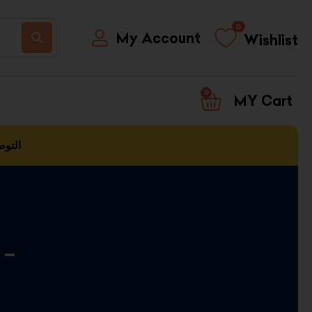
0
My Account
Wishlist
0
CART
التوص
 –