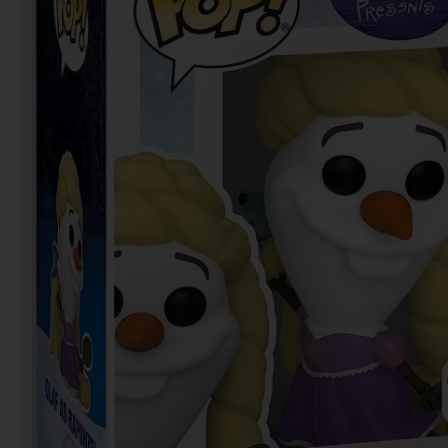
Notebooks
Puzzles
Video Games فيديو
قيمز
علي بحر ـ فرقة الإخوة
البحرينية
عروض خاصه 750 فلس
BACK TO SCHOOL العودة
الى المدارس
1 KD Stickers ستيكرات
Decoration ديكور
Framed Photo Prints
لوحات مبروزه
لوحات فوركس