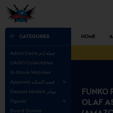
Skip
to
content
CATEGORIES
HOME
A
Adam Deals جملة ادم
CASIO Collectibles
G-Shock Watches
Apparels قسم السكبه
FUNKO P
Diecast Models مواتر
OLAF A
Figures
Board Games
(AMAZO