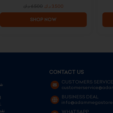
د.ك
6.500
د.ك
3.500
SHOP NOW
CONTACT US
CUSTOMERS SERVIC
customerservice@ad
BUSINESS DEAL
ا
info@adammegastore
الكويتيين الطموحين الساعين إلى التميز في عالم التجارة الحديثة.
نقد
WHATSAPP