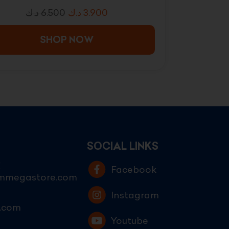
د.ك
6.500
د.ك
3.900
SHOP NOW
SOCIAL LINKS
E
Facebook
ammegastore.com
Instagram
.com
Youtube