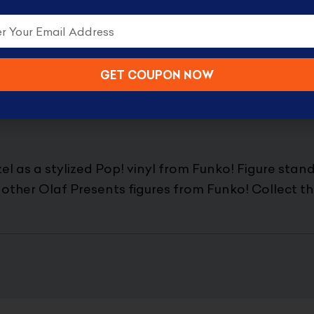
GET COUPON NOW
punzel Vinyl Figure (Amazon Exclusive)
l as a stylized Pop! vinyl from Funko! Figure stand
other Olaf Presents figures from Funko! Collect th