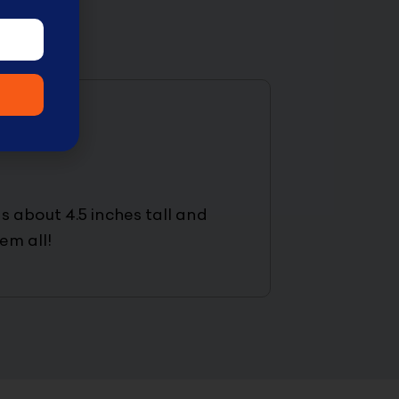
s about 4.5 inches tall and
em all!